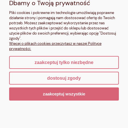
Dbamy o Twoją prywatność
Pliki cookies i pokrewne im technologie umożliwiają poprawne
działanie strony i pomagają nam dostosować ofertę do Twoich
potrzeb. Możesz zaakceptować wykorzystanie przez nas
wszystkich tych plików i przejść do sklepu lub dostosować
użycie plików do swoich preferencji, wybierając opcję "Dostosuj
zgody".
Więcej o plikach cookies przeczytasz w naszej Polityce
prywatności.
zaakceptuj tylko niezbędne
dostosuj zgody
Włóczka Majo Garn Tweed Supreme tan 114
zaakceptuj wszystkie
44,00 zł
Do koszyka