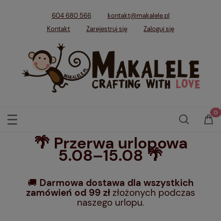
604 680 566
kontakt@makalele.pl
Kontakt
Zarejestruj się
Zaloguj się
🌴 Przerwa urlopowa
5.08–15.08 🌴
🚚
Darmowa dostawa dla wszystkich
zamówień od 99 zł
złożonych podczas
naszego urlopu
.