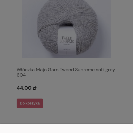
Włóczka Majo Garn Tweed Supreme soft grey
604
44,00 zł
Do koszyka