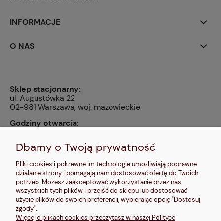
INFORMACJE
O NAS
Sklep stacjonarny:
ul. Augustówka 22
02-981 Warszawa, woj. mazowieckie
Godziny otwarcia:
pn, wt, czw, pt: 9:00-14:00, śr: 10:00-16:00, sb: 10:00-
13:00, nd: nieczynne
Dbamy o Twoją prywatność
Kontakt:
Pliki cookies i pokrewne im technologie umożliwiają poprawne
604 680 566
,
działanie strony i pomagają nam dostosować ofertę do Twoich
kontakt@makalele.pl
;
makalele@poczta.fm
potrzeb. Możesz zaakceptować wykorzystanie przez nas
wszystkich tych plików i przejść do sklepu lub dostosować
Adres rejestrowy:
użycie plików do swoich preferencji, wybierając opcję "Dostosuj
ul. Bartycka 63A/32
zgody".
00-716 Warszawa
Więcej o plikach cookies przeczytasz w naszej Polityce
NIP: 6621635689