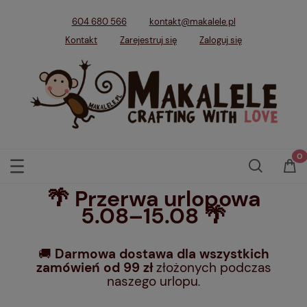
604 680 566
kontakt@makalele.pl
Kontakt
Zarejestruj się
Zaloguj się
🌴 Przerwa urlopowa
5.08–15.08 🌴
🚚
Darmowa dostawa dla wszystkich
zamówień od 99 zł
złożonych podczas
naszego urlopu
.