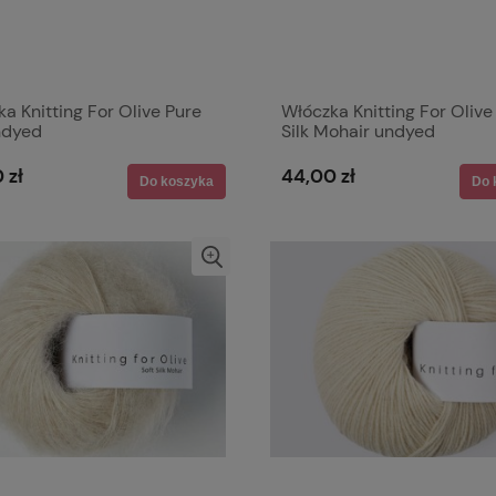
a Knitting For Olive Pure
Włóczka Knitting For Olive
ndyed
Silk Mohair undyed
 zł
44,00 zł
Do koszyka
Do 