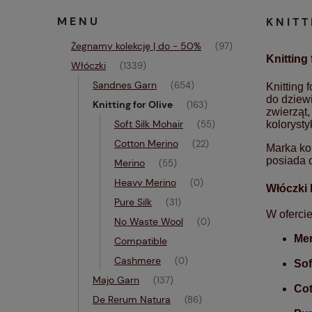
MENU
KNITT
Żegnamy kolekcję | do - 50%
(97)
Knitting
Włóczki
(1339)
Sandnes Garn
(654)
Knitting 
do dziew
Knitting for Olive
(163)
zwierząt,
Soft Silk Mohair
koloryst
(55)
Cotton Merino
(22)
Marka ko
posiada 
Merino
(55)
Heavy Merino
(0)
Włóczki K
Pure Silk
(31)
W ofercie
No Waste Wool
(0)
Mer
Compatible
Cashmere
(0)
Sof
Majo Garn
(137)
Cot
De Rerum Natura
(86)