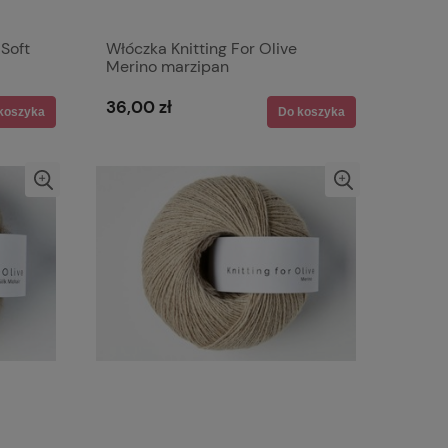
 Soft
Włóczka Knitting For Olive
Merino marzipan
36,00 zł
koszyka
Do koszyka