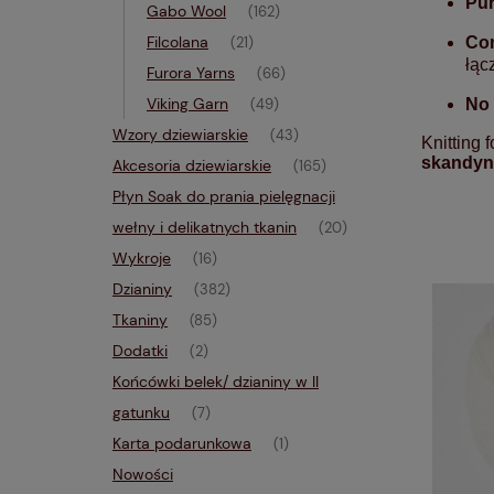
Pur
Gabo Wool
(162)
Filcolana
Co
(21)
łąc
Furora Yarns
(66)
Viking Garn
No
(49)
Wzory dziewiarskie
(43)
Knitting 
skandyn
Akcesoria dziewiarskie
(165)
Płyn Soak do prania pielęgnacji
wełny i delikatnych tkanin
(20)
Wykroje
(16)
Dzianiny
(382)
Tkaniny
(85)
Dodatki
(2)
Końcówki belek/ dzianiny w II
gatunku
(7)
Karta podarunkowa
(1)
Nowości