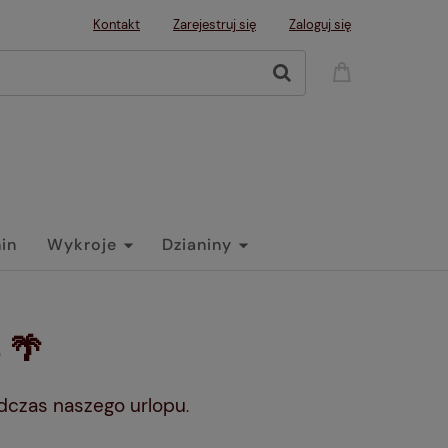
Kontakt
Zarejestruj się
Zaloguj się
nin
Wykroje
Dzianiny
 🌴
dczas naszego urlopu
.