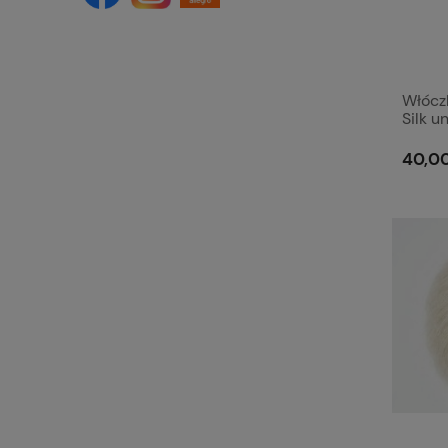
Włóczk
Silk u
40,00