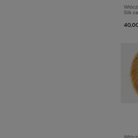
Włóczk
Silk 
40,00
Włóczk