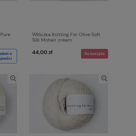
 Pure
Włóczka Knitting For Olive Soft
Silk Mohair cream
44,00 zł
adom o
Do koszyka
ępności