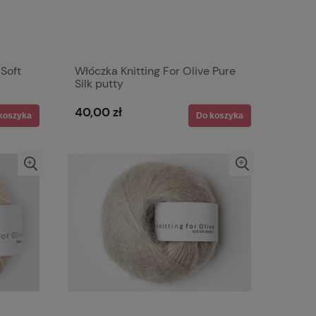
 Soft
Włóczka Knitting For Olive Pure
Silk putty
40,00 zł
koszyka
Do koszyka