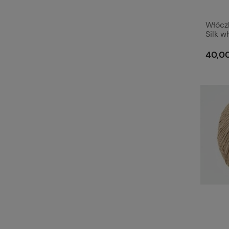
Włóczk
Silk w
40,00