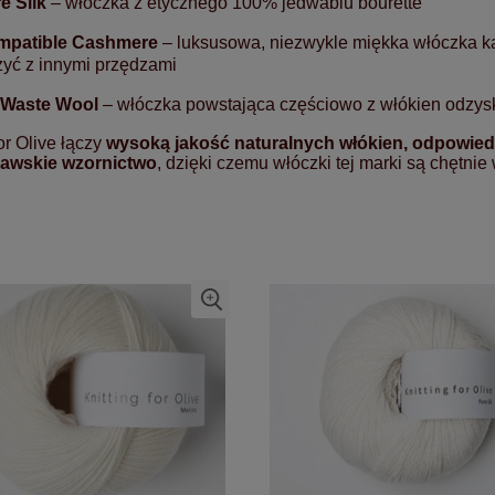
e Silk
– włóczka z etycznego 100% jedwabiu bourette
mpatible Cashmere
– luksusowa, niezwykle miękka włóczka k
zyć z innymi przędzami
 Waste Wool
– włóczka powstająca częściowo z włókien odzysk
for Olive łączy
wysoką jakość naturalnych włókien, odpowiedz
awskie wzornictwo
, dzięki czemu włóczki tej marki są chętnie