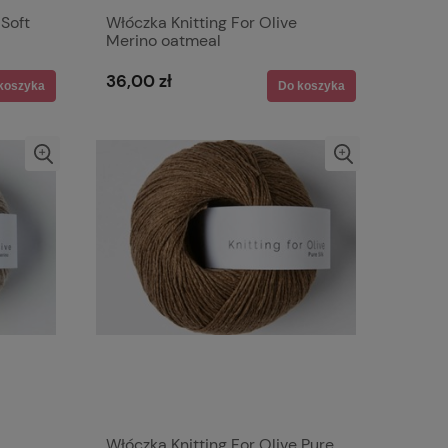
 Soft
Włóczka Knitting For Olive
Merino oatmeal
36,00 zł
koszyka
Do koszyka
Włóczka Knitting For Olive Pure