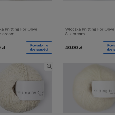
a Knitting For Olive
Włóczka Knitting For Olive
o cream
Silk cream
Powiadom o
Powi
 zł
40,00 zł
dostępności
dost