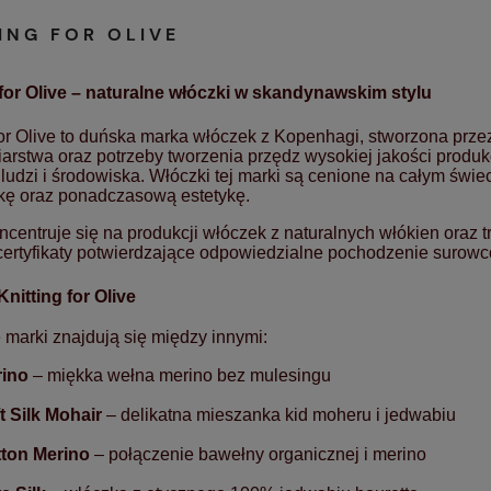
ING FOR OLIVE
 for Olive – naturalne włóczki w skandynawskim stylu
for Olive to duńska marka włóczek z Kopenhagi, stworzona prze
iarstwa oraz potrzeby tworzenia przędz wysokiej jakości pro
 ludzi i środowiska. Włóczki tej marki są cenione na całym świ
ykę oraz ponadczasową estetykę.
ncentruje się na produkcji włóczek z naturalnych włókien oraz
certyfikaty potwierdzające odpowiedzialne pochodzenie surowc
nitting for Olive
 marki znajdują się między innymi:
ino
– miękka wełna merino bez mulesingu
t Silk Mohair
– delikatna mieszanka kid moheru i jedwabiu
ton Merino
– połączenie bawełny organicznej i merino