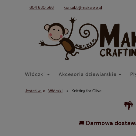
604 680 566
kontakt@makalele.pl
Włóczki
Akcesoria dziewiarskie
Pł
Tkaniny
Dodatki
Końcówki belek
Jesteś w:
»
Włóczki
»
Knitting for Olive
🌴
🚚
Darmowa dostawa 