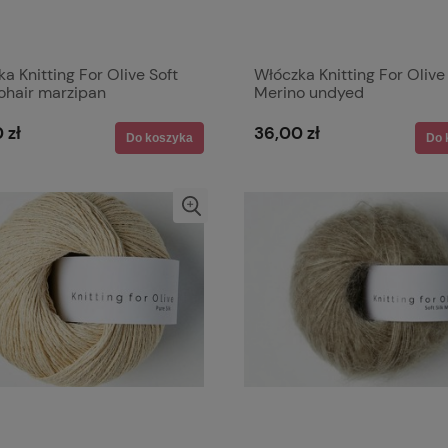
a Knitting For Olive Soft
Włóczka Knitting For Olive
ohair marzipan
Merino undyed
 zł
36,00 zł
Do koszyka
Do 