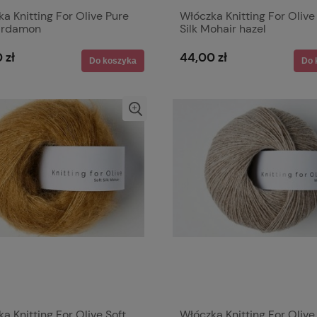
a Knitting For Olive Pure
Włóczka Knitting For Olive
cardamon
Silk Mohair hazel
 zł
44,00 zł
Do koszyka
Do 
a Knitting For Olive Soft
Włóczka Knitting For Olive