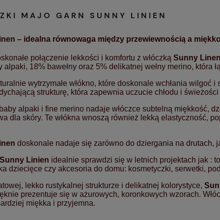
ZKI MAJO GARN SUNNY LINIEN
inen – idealna równowaga między przewiewnością a miękko
oskonałe połączenie lekkości i komfortu z włóczką
Sunny Line
 alpaki, 18% bawełny oraz 5% delikatnej wełny merino, która ł
aturalnie wytrzymałe włókno, które doskonale wchłania wilgoć 
dychającą strukturę, która zapewnia uczucie chłodu i świeżości 
aby alpaki i fine merino nadaje włóczce subtelną miękkość, dzi
a dla skóry. Te włókna wnoszą również lekką elastyczność, pop
inen
doskonale nadaje się zarówno do dziergania na drutach, j
Sunny Linien
idealnie sprawdzi się w letnich projektach jak : to
a dziecięce czy akcesoria do domu: kosmetyczki, serwetki, podu
towej, lekko rustykalnej strukturze i delikatnej kolorystyce,
Sun
ięknie prezentuje się w ażurowych, koronkowych wzorach. Włócz
ardziej miękka i przyjemna.