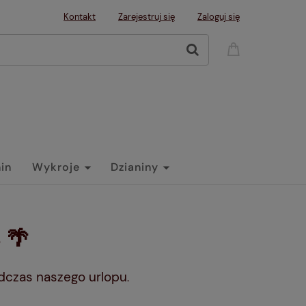
Kontakt
Zarejestruj się
Zaloguj się
nin
Wykroje
Dzianiny
 🌴
dczas naszego urlopu
.