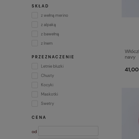
SKŁAD
z wełną merino
z alpaką
z bawełną
z lnem
Włócz
navy
PRZEZNACZENIE
Letnie bluzki
41,00
Chusty
Kocyki
Maskotki
Swetry
CENA
od