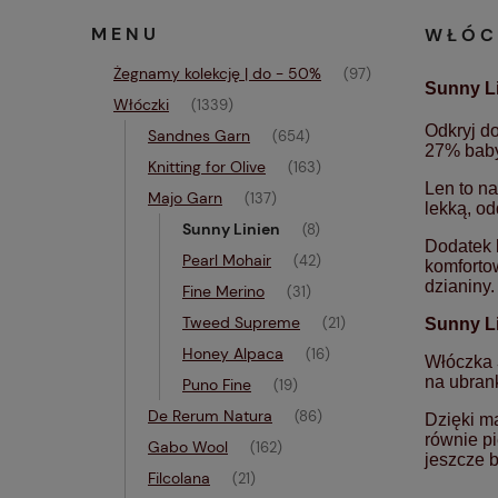
MENU
WŁÓC
Żegnamy kolekcję | do - 50%
(97)
Sunny L
Włóczki
(1339)
Odkryj d
Sandnes Garn
(654)
27% baby
Knitting for Olive
(163)
Len to n
Majo Garn
(137)
lekką, od
Sunny Linien
(8)
Dodatek b
Pearl Mohair
(42)
komfortow
dzianiny.
Fine Merino
(31)
Tweed Supreme
Sunny L
(21)
Honey Alpaca
(16)
Włóczka
na ubrank
Puno Fine
(19)
De Rerum Natura
(86)
Dzięki ma
równie p
Gabo Wool
(162)
jeszcze b
Filcolana
(21)