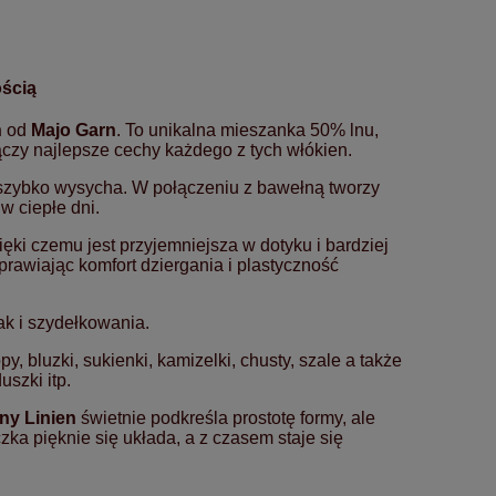
ścią
n
od
Majo Garn
. To unikalna mieszanka 50% lnu,
ączy najlepsze cechy każdego z tych włókien.
i szybko wysycha. W połączeniu z bawełną tworzy
w ciepłe dni.
ęki czemu jest przyjemniejsza w dotyku i bardziej
rawiając komfort dziergania i plastyczność
ak i szydełkowania.
py, bluzki, sukienki, kamizelki, chusty, szale a także
szki itp.
ny Linien
świetnie podkreśla prostotę formy, ale
ka pięknie się układa, a z czasem staje się