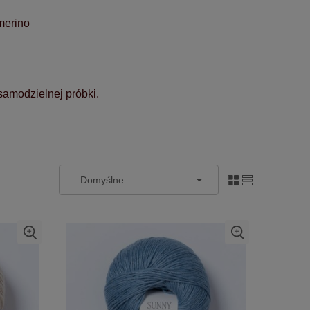
merino
samodzielnej próbki.