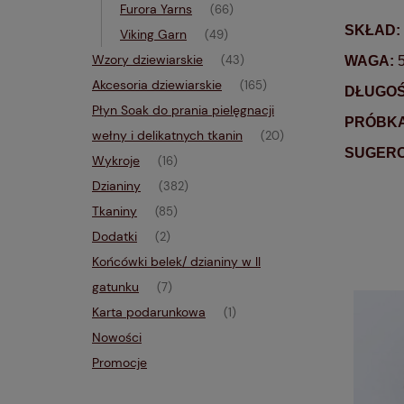
Furora Yarns
(66)
SKŁAD:
Viking Garn
(49)
Wzory dziewiarskie
WAGA:
5
(43)
Akcesoria dziewiarskie
(165)
DŁUGOŚ
Płyn Soak do prania pielęgnacji
PRÓBKA
wełny i delikatnych tkanin
(20)
SUGERO
Wykroje
(16)
Dzianiny
(382)
Tkaniny
(85)
Dodatki
(2)
Końcówki belek/ dzianiny w II
gatunku
(7)
Karta podarunkowa
(1)
Nowości
Promocje