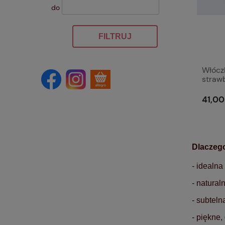
do
FILTRUJ
Włócz
straw
41,00
Dlaczeg
- idealna
- natural
- subteln
- piękne,