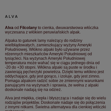
ALVA
Alva
od
Filcolany
to cienka, dwuwarstwowa włóczka
wyczesana z włókien peruwiańskich alpak.
Alpaka to gatunek lamy należący do rodziny
wielbłądowatych, zamieszkujący wyżyny Ameryki
Południowej. Włókno alpaki było używane przez
rdzennych mieszkańców Ameryki Południowej od
tysiącleci. Na wyżynach Ameryki Południowej
temperatura może wahać się w ciągu jednego dnia od
-20 do +30 stopni. Włókna alpaki są puste w środku i
zawierają pęcherzyki powietrza. Dzięki temu włókno jest
oddychające, gdy jest gorąco, i izoluje, gdy jest zimno.
Pomaga alpakom radzić sobie ze zmiennymi warunkami
panującymi na wyżynach i sprawia, że wełna z alpaki
doskonale nadają się na odzież.
Alva jest miękka, ciepła i błyszcząca i nadaje się do wielu
rodzajów projektów. Doskonale nadaje się do połączenia
z innymi nitkami. Świetna alternatywa dla cienkiej włóczki