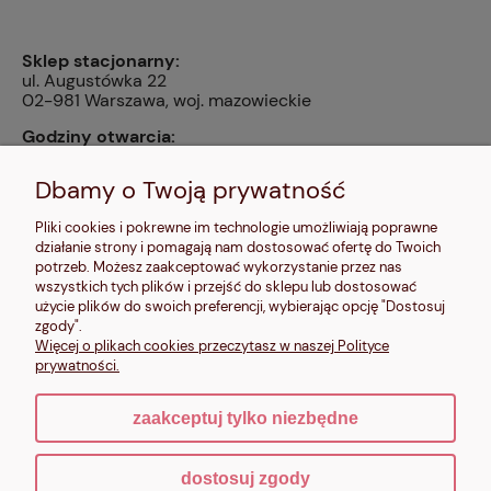
Sklep stacjonarny:
ul. Augustówka 22
02-981 Warszawa, woj. mazowieckie
Godziny otwarcia:
pn, wt, czw, pt: 9:00-14:00, śr: 10:00-16:00, sb: 10:00-
13:00, nd: nieczynne
Dbamy o Twoją prywatność
Kontakt:
Pliki cookies i pokrewne im technologie umożliwiają poprawne
604 680 566
,
działanie strony i pomagają nam dostosować ofertę do Twoich
kontakt@makalele.pl
;
makalele@poczta.fm
potrzeb. Możesz zaakceptować wykorzystanie przez nas
wszystkich tych plików i przejść do sklepu lub dostosować
Adres rejestrowy:
użycie plików do swoich preferencji, wybierając opcję "Dostosuj
ul. Bartycka 63A/32
zgody".
00-716 Warszawa
Więcej o plikach cookies przeczytasz w naszej Polityce
NIP: 6621635689
prywatności.
zaakceptuj tylko niezbędne
pokaż pełną wersję strony
dostosuj zgody