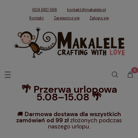
604 680 566
kontakt@makalele.pl
Kontakt
Zarejestruj się
Zaloguj się
🌴 Przerwa urlopowa
5.08–15.08 🌴
🚚
Darmowa dostawa dla wszystkich
zamówień od 99 zł
złożonych podczas
naszego urlopu
.