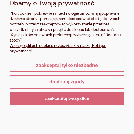
Dbamy o Twoją prywatność
Pliki cookies i pokrewne im technologie umożliwiają poprawne
działanie strony i pomagają nam dostosować ofertę do Twoich
potrzeb. Możesz zaakceptować wykorzystanie przez nas
wszystkich tych plików i przejść do sklepu lub dostosować
użycie plików do swoich preferencji, wybierając opcję "Dostosuj
zgody".
Więcej o plikach cookies przeczytasz w naszej Polityce
prywatności.
zaakceptuj tylko niezbędne
Włóczka Sandnes Garn Line czarny 1099
dostosuj zgody
23,90 zł
zaakceptuj wszystkie
Do koszyka