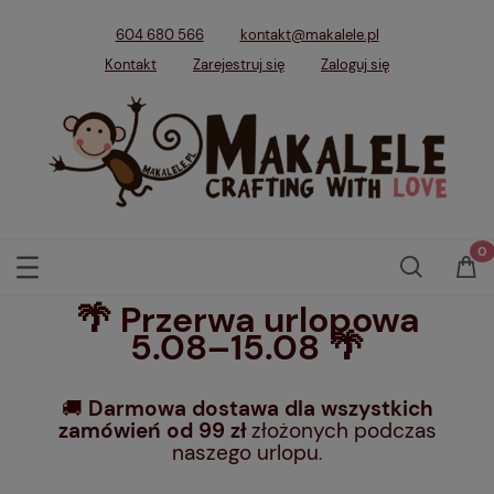
604 680 566
kontakt@makalele.pl
Kontakt
Zarejestruj się
Zaloguj się
🌴 Przerwa urlopowa
5.08–15.08 🌴
🚚
Darmowa dostawa dla wszystkich
zamówień od 99 zł
złożonych podczas
naszego urlopu
.