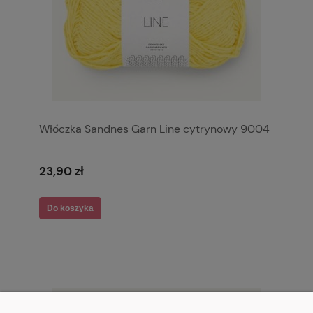
Włóczka Sandnes Garn Line cytrynowy 9004
23,90 zł
Do koszyka