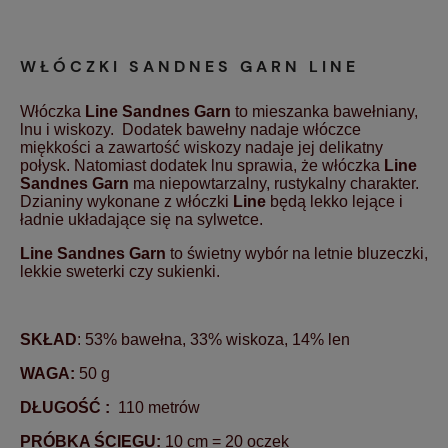
WŁÓCZKI SANDNES GARN LINE
Włóczka
Line Sandnes Garn
to mieszanka
bawełniany,
lnu i wiskozy. Dodatek bawełny nadaje włóczce
miękkości a zawartość wiskozy nadaje jej delikatny
połysk. Natomiast dodatek lnu sprawia, że włóczka
Line
Sandnes Garn
ma niepowtarzalny, rustykalny charakter.
Dzianiny wykonane z włóczki
Line
będą lekko lejące i
ładnie układające się na sylwetce.
Line Sandnes Garn
to świetny wybór na letnie bluzeczki,
lekkie sweterki czy sukienki.
SKŁAD
: 53% bawełna, 33% wiskoza, 14% len
WAGA:
50 g
DŁUGOŚĆ :
110 metrów
PRÓBKA ŚCIEGU:
10 cm = 20 oczek