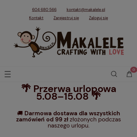
604 680 566
kontakt@makalele.pl
Kontakt
Zarejestruj się
Zaloguj się
🌴 Przerwa urlopowa
5.08–15.08 🌴
🚚
Darmowa dostawa dla wszystkich
zamówień od 99 zł
złożonych podczas
naszego urlopu
.