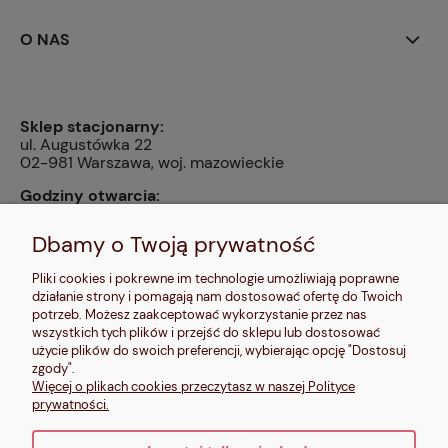
O NAS
Sklep stacjonarny:
ul. Augustówka 22
02-981 Warszawa, woj. mazowieckie
Godziny otwarcia:
pn, wt, czw, pt: 9:00-14:00, śr: 10:00-16:00, sb: 10:00-
13:00, nd: nieczynne
Dbamy o Twoją prywatność
Kontakt:
Pliki cookies i pokrewne im technologie umożliwiają poprawne
604 680 566
,
działanie strony i pomagają nam dostosować ofertę do Twoich
kontakt@makalele.pl
;
makalele@poczta.fm
potrzeb. Możesz zaakceptować wykorzystanie przez nas
wszystkich tych plików i przejść do sklepu lub dostosować
Adres rejestrowy:
użycie plików do swoich preferencji, wybierając opcję "Dostosuj
ul. Bartycka 63A/32
zgody".
00-716 Warszawa
Więcej o plikach cookies przeczytasz w naszej Polityce
NIP: 6621635689
prywatności.