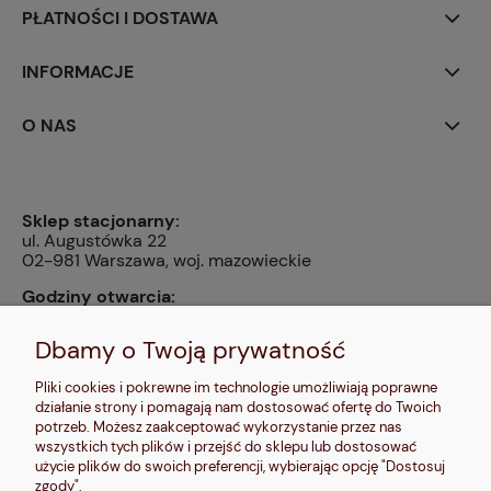
PŁATNOŚCI I DOSTAWA
INFORMACJE
O NAS
Sklep stacjonarny:
ul. Augustówka 22
02-981 Warszawa, woj. mazowieckie
Godziny otwarcia:
pn, wt, czw, pt: 9:00-14:00, śr: 10:00-16:00, sb: 10:00-
13:00, nd: nieczynne
Dbamy o Twoją prywatność
Kontakt:
Pliki cookies i pokrewne im technologie umożliwiają poprawne
604 680 566
,
działanie strony i pomagają nam dostosować ofertę do Twoich
kontakt@makalele.pl
;
makalele@poczta.fm
potrzeb. Możesz zaakceptować wykorzystanie przez nas
wszystkich tych plików i przejść do sklepu lub dostosować
Adres rejestrowy:
użycie plików do swoich preferencji, wybierając opcję "Dostosuj
ul. Bartycka 63A/32
zgody".
00-716 Warszawa