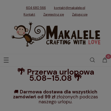
604 680 566
kontakt@makalele.pl
Kontakt
Zarejestruj się
Zaloguj się
🌴 Przerwa urlopowa
5.08–15.08 🌴
🚚
Darmowa dostawa dla wszystkich
zamówień od 99 zł
złożonych podczas
naszego urlopu
.