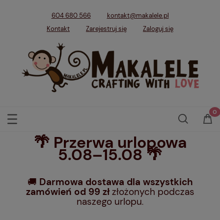
604 680 566
kontakt@makalele.pl
Kontakt
Zarejestruj się
Zaloguj się
🌴 Przerwa urlopowa
5.08–15.08 🌴
🚚
Darmowa dostawa dla wszystkich
zamówień od 99 zł
złożonych podczas
naszego urlopu
.