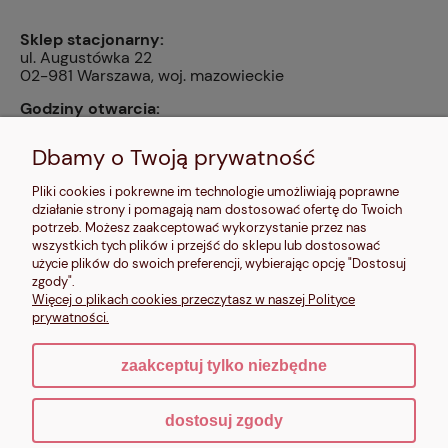
Sklep stacjonarny:
ul. Augustówka 22
02-981 Warszawa, woj. mazowieckie
Godziny otwarcia:
pn, wt, czw, pt: 9:00-14:00, śr: 10:00-16:00, sb: 10:00-
13:00, nd: nieczynne
Dbamy o Twoją prywatność
Kontakt:
Pliki cookies i pokrewne im technologie umożliwiają poprawne
604 680 566
,
działanie strony i pomagają nam dostosować ofertę do Twoich
kontakt@makalele.pl
;
makalele@poczta.fm
potrzeb. Możesz zaakceptować wykorzystanie przez nas
wszystkich tych plików i przejść do sklepu lub dostosować
Adres rejestrowy:
użycie plików do swoich preferencji, wybierając opcję "Dostosuj
ul. Bartycka 63A/32
zgody".
00-716 Warszawa
Więcej o plikach cookies przeczytasz w naszej Polityce
NIP: 6621635689
prywatności.
zaakceptuj tylko niezbędne
pokaż pełną wersję strony
dostosuj zgody
Sklep internetowy Shoper.pl