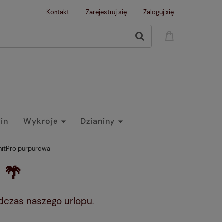
Kontakt
Zarejestruj się
Zaloguj się
nin
Wykroje
Dzianiny
nitPro purpurowa
 🌴
dczas naszego urlopu
.