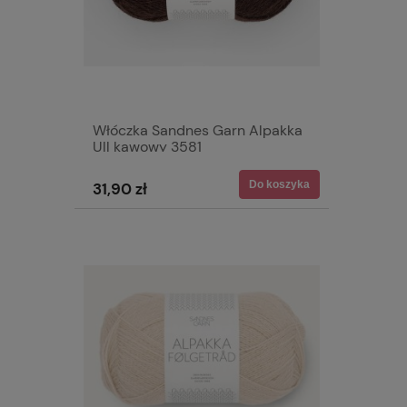
Włóczka Sandnes Garn Alpakka
Ull kawowy 3581
Do koszyka
31,90 zł