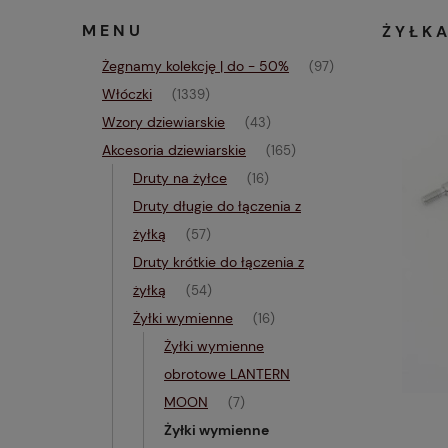
MENU
ŻYŁK
Żegnamy kolekcję | do - 50%
(97)
Włóczki
(1339)
Wzory dziewiarskie
(43)
Akcesoria dziewiarskie
(165)
Druty na żyłce
(16)
Druty długie do łączenia z
żyłką
(57)
Druty krótkie do łączenia z
żyłką
(54)
Żyłki wymienne
(16)
Żyłki wymienne
obrotowe LANTERN
MOON
(7)
Żyłki wymienne