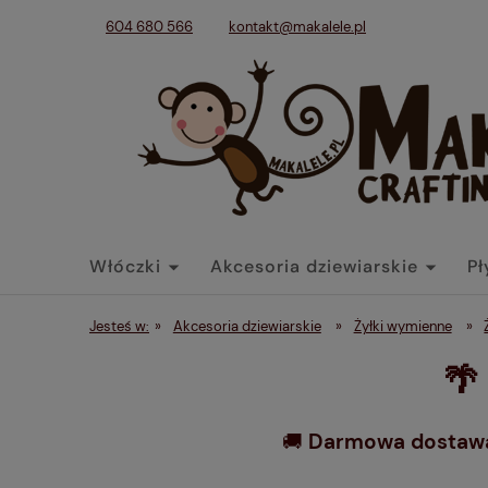
604 680 566
kontakt@makalele.pl
Włóczki
Akcesoria dziewiarskie
Pł
Tkaniny
Dodatki
Końcówki belek
Jesteś w:
»
Akcesoria dziewiarskie
»
Żyłki wymienne
»
🌴
🚚
Darmowa dostawa 