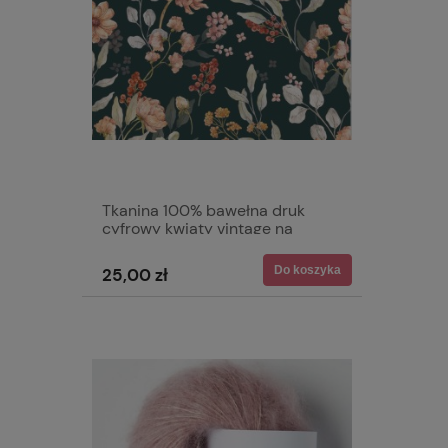
Tkanina 100% bawełna druk
cyfrowy kwiaty vintage na
graficie
Do koszyka
25,00 zł