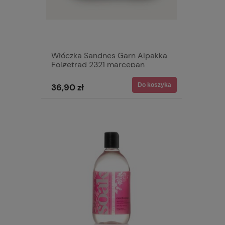
Włóczka Sandnes Garn Alpakka
Folgetrad 2321 marcepan
Do koszyka
36,90 zł