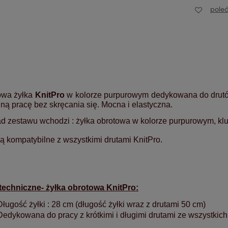
pole
owa żyłka
KnitPro
w kolorze purpurowym dedykowana do drutó
ą pracę bez skręcania się.
Mocna i elastyczna.
d zestawu wchodzi : żyłka obrotowa w kolorze purpurowym, klu
są kompatybilne z wszystkimi drutami KnitPro.
techniczne- żyłka obrotowa KnitPro:
Długość żyłki : 28 cm (długość żyłki wraz z drutami 50 cm)
Dedykowana do pracy z krótkimi i długimi drutami ze wszystkich 