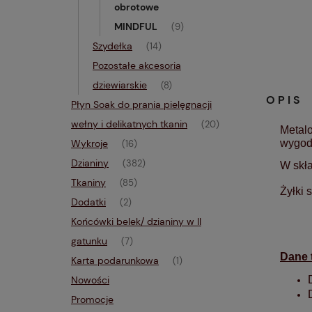
obrotowe
MINDFUL
(9)
Szydełka
(14)
Pozostałe akcesoria
dziewiarskie
(8)
OPIS
Płyn Soak do prania pielęgnacji
wełny i delikatnych tkanin
(20)
Metal
Wykroje
wygodn
(16)
Dzianiny
(382)
W skła
Tkaniny
(85)
Żyłki 
Dodatki
(2)
Końcówki belek/ dzianiny w II
gatunku
(7)
Dane 
Karta podarunkowa
(1)
Nowości
Promocje