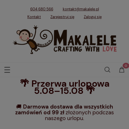
604 680 566
kontakt@makalele.pl
Kontakt
Zarejestruj się
Zaloguj się
🌴 Przerwa urlopowa
5.08–15.08 🌴
🚚
Darmowa dostawa dla wszystkich
zamówień od 99 zł
złożonych podczas
naszego urlopu
.