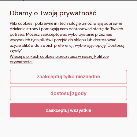
pn, wt, czw, pt: 9:00-14:00, śr: 10:00-16:00, sb: 10:00-
13:00, nd: nieczynne
Dbamy o Twoją prywatność
Kontakt:
Pliki cookies i pokrewne im technologie umożliwiają poprawne
604 680 566
,
działanie strony i pomagają nam dostosować ofertę do Twoich
kontakt@makalele.pl
;
makalele@poczta.fm
potrzeb. Możesz zaakceptować wykorzystanie przez nas
wszystkich tych plików i przejść do sklepu lub dostosować
Adres rejestrowy:
użycie plików do swoich preferencji, wybierając opcję "Dostosuj
ul. Bartycka 63A/32
zgody".
00-716 Warszawa
Więcej o plikach cookies przeczytasz w naszej Polityce
NIP: 6621635689
prywatności.
zaakceptuj tylko niezbędne
pokaż pełną wersję strony
dostosuj zgody
Sklep internetowy Shoper.pl
zaakceptuj wszystkie