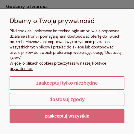
Godziny otwarcia:
pn, wt, czw, pt: 9:00-14:00, śr: 10:00-16:00, sb: 10:00-
13:00, nd: nieczynne
Dbamy o Twoją prywatność
Kontakt:
Pliki cookies i pokrewne im technologie umożliwiają poprawne
604 680 566
,
działanie strony i pomagają nam dostosować ofertę do Twoich
kontakt@makalele.pl
;
makalele@poczta.fm
potrzeb. Możesz zaakceptować wykorzystanie przez nas
wszystkich tych plików i przejść do sklepu lub dostosować
Adres rejestrowy:
użycie plików do swoich preferencji, wybierając opcję "Dostosuj
ul. Bartycka 63A/32
zgody".
00-716 Warszawa
Więcej o plikach cookies przeczytasz w naszej Polityce
NIP: 6621635689
prywatności.
zaakceptuj tylko niezbędne
pokaż pełną wersję strony
dostosuj zgody
Sklep internetowy Shoper.pl
zaakceptuj wszystkie