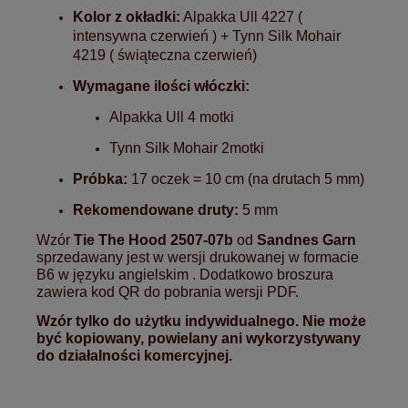
Kolor z okładki:
Alpakka Ull
4227 (
intensywna czerwień
) +
Tynn Silk Mohair
4219 ( świąteczna czerwień)
Wymagane ilości włóczki:
Alpakka Ull
4 motki
Tynn Silk Mohair
2motki
Próbka:
17 oczek = 10 cm (na drutach 5 mm)
Rekomendowane druty:
5 mm
Wzór
Tie The Hood 2507-07b
od
Sandnes Garn
sprzedawany jest w wersji drukowanej w formacie
B6 w języku angielskim . Dodatkowo broszura
zawiera kod QR do pobrania wersji PDF.
Wzór tylko do użytku indywidualnego. Nie może
być kopiowany, powielany ani wykorzystywany
do działalności komercyjnej.