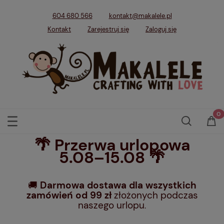
604 680 566
kontakt@makalele.pl
Kontakt
Zarejestruj się
Zaloguj się
🌴 Przerwa urlopowa
5.08–15.08 🌴
🚚
Darmowa dostawa dla wszystkich
zamówień od 99 zł
złożonych podczas
naszego urlopu
.