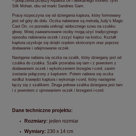
– połączenia przędzy
Alpakka Ull
i delikatnego moheru Tynn
Silk Mohair, obu od marki Sandnes Garn.
Pracę rozpoczyna się od dziergania kaptura, który formowany
jest od góry do dołu. Oczka nabierane są metodą Judy’s Magic
Cast On, co pozwala uniknąć widocznego szwu na czubku
głowy. Mniej zaawansowane osoby mogą użyć tradycyjnego
sposobu nabierania oczek i zszyć kaptur na końcu. Kształt
kaptura uzyskuje się dzięki rzędom skróconym oraz poprzez
dodawanie i odejmowanie oczek.
Następnie nabiera się oczka na szalik, który dziergany jest od
czubka do czubka. Szalik przerabia się tam i z powrotem z
dodawaniem oczek i wykończeniem brzegów i-cord, zanim
zostanie połączony z kapturem. Potem nabiera się oczka
wzdłuż krawędzi kaptura i wykonuje i-cord, który następnie
łączy się z szalikiem. Druga połowa szalika dziergana jest tam
i z powrotem z ujmowaniem oczek i brzegami i-cord.
Dane techniczne projektu:
Rozmiary:
jeden rozmiar
Wymiary:
230 x 14 cm