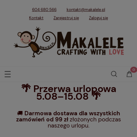
604 680 566
kontakt@makalele.pl
Kontakt
Zarejestruj się
Zaloguj się
🌴 Przerwa urlopowa
5.08–15.08 🌴
🚚
Darmowa dostawa dla wszystkich
zamówień od 99 zł
złożonych podczas
naszego urlopu
.