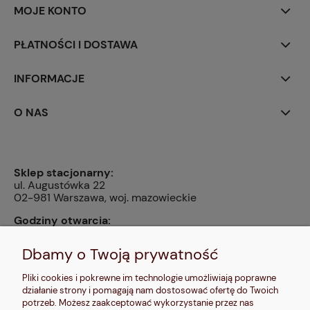
MOJE KONTO
PŁATNOŚCI I DOSTAWA
INFORMACJE
O NAS
Sklep stacjonarny:
ul. Augustówka 22
02-981 Warszawa, woj. mazowieckie
Godziny otwarcia:
pn, wt, czw, pt: 9:00-14:00, śr: 10:00-16:00, sb: 10:00-
13:00, nd: nieczynne
Dbamy o Twoją prywatność
Kontakt:
Pliki cookies i pokrewne im technologie umożliwiają poprawne
604 680 566
,
działanie strony i pomagają nam dostosować ofertę do Twoich
kontakt@makalele.pl
;
makalele@poczta.fm
potrzeb. Możesz zaakceptować wykorzystanie przez nas