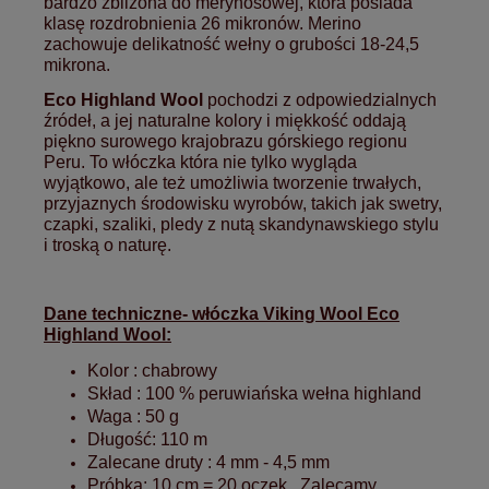
bardzo zbliżona do merynosowej, która posiada
klasę rozdrobnienia 26 mikronów.
Merino
zachowuje delikatność wełny o grubości 18-24,5
mikrona.
Eco Highland Wool
pochodzi z odpowiedzialnych
źródeł, a jej naturalne kolory i miękkość oddają
piękno surowego krajobrazu górskiego regionu
Peru. To włóczka która nie tylko wygląda
wyjątkowo, ale też umożliwia tworzenie trwałych,
przyjaznych środowisku wyrobów, takich jak swetry,
czapki, szaliki, pledy z nutą skandynawskiego stylu
i troską o naturę.
Dane techniczne- włóczka Viking Wool Eco
Highland Wool:
Kolor : chabrowy
Skład : 100 % peruwiańska wełna highland
Waga : 50 g
Długość: 110 m
Zalecane druty : 4 mm - 4,5 mm
Próbka:
10 cm = 20 oczek . Zalecamy