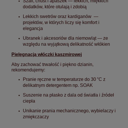
Szali, chust i apaszek — lekkich, miękkich
dodatków, które otulają i zdobią
Lekkich swetrów oraz kardiganów —
projektów, w których liczy się komfort i
elegancja
Ubranek i akcesoriów dla niemowląt — ze
względu na wyjątkową delikatność włókien
Pielęgnacja włóczki kaszmirowej
Aby zachować trwałość i piękno dzianin,
rekomendujemy:
Pranie ręczne w temperaturze do 30 °C z
delikatnym detergentem np.
SOAK
Suszenie na płasko z dala od światła i źródeł
ciepła
Unikanie prania mechanicznego, wybielaczy i
zmiękczaczy