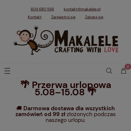
604 680 566
kontakt@makalele.pl
Kontakt
Zarejestruj się
Zaloguj się
🌴 Przerwa urlopowa
5.08–15.08 🌴
🚚
Darmowa dostawa dla wszystkich
zamówień od 99 zł
złożonych podczas
naszego urlopu
.