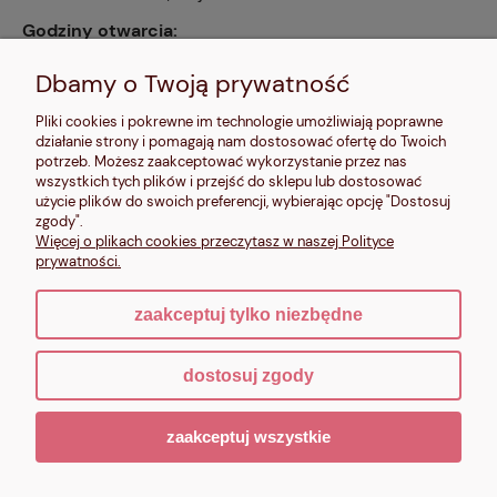
Godziny otwarcia:
pn, wt, czw, pt: 9:00-14:00, śr: 10:00-16:00, sb: 10:00-
13:00, nd: nieczynne
Dbamy o Twoją prywatność
Kontakt:
Pliki cookies i pokrewne im technologie umożliwiają poprawne
604 680 566
,
działanie strony i pomagają nam dostosować ofertę do Twoich
kontakt@makalele.pl
;
makalele@poczta.fm
potrzeb. Możesz zaakceptować wykorzystanie przez nas
wszystkich tych plików i przejść do sklepu lub dostosować
Adres rejestrowy:
użycie plików do swoich preferencji, wybierając opcję "Dostosuj
ul. Bartycka 63A/32
zgody".
00-716 Warszawa
Więcej o plikach cookies przeczytasz w naszej Polityce
NIP: 6621635689
prywatności.
zaakceptuj tylko niezbędne
pokaż pełną wersję strony
dostosuj zgody
Sklep internetowy Shoper.pl
zaakceptuj wszystkie