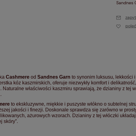
Sandnes 
zapyt
pole
zka
Cashmere
od
Sandnes Garn
to synonim luksusu, lekkości
rstka kóz kaszmirskich, oferuje niezwykły komfort i delikatnoś
. Naturalne właściwości kaszmiru sprawiają, że dzianiny z tej 
.
mere
to ekskluzywne, miękkie i puszyste włókno o subtelnej st
szej jakości i finezji. Doskonale sprawdza się zarówno w prostyc
ikowanych, ażurowych wzorach. Dzianiny z tej włóczki układają s
j skóry”.