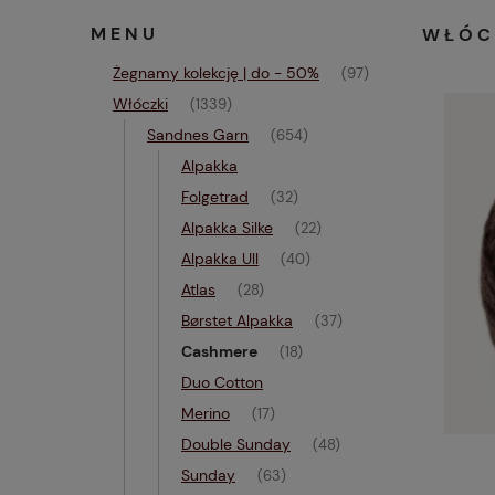
MENU
WŁÓC
Żegnamy kolekcję | do - 50%
(97)
Włóczki
(1339)
Sandnes Garn
(654)
Alpakka
Folgetrad
(32)
Alpakka Silke
(22)
Alpakka Ull
(40)
Atlas
(28)
Børstet Alpakka
(37)
Cashmere
(18)
Duo Cotton
Merino
(17)
Double Sunday
(48)
Sunday
(63)