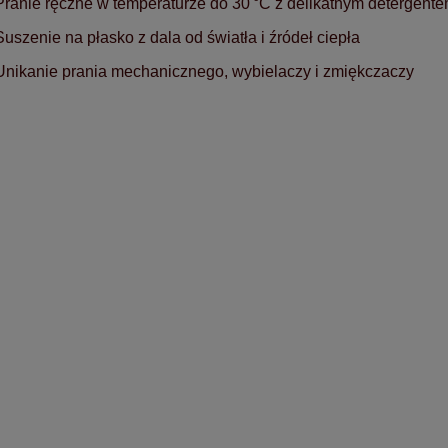
Pranie ręczne w temperaturze do 30 °C z delikatnym detergent
Suszenie na płasko z dala od światła i źródeł ciepła
Unikanie prania mechanicznego, wybielaczy i zmiękczaczy