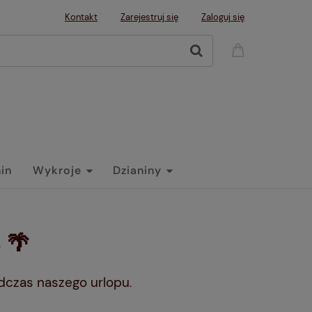
Kontakt
Zarejestruj się
Zaloguj się
nin
Wykroje
Dzianiny
 🌴
dczas naszego urlopu
.