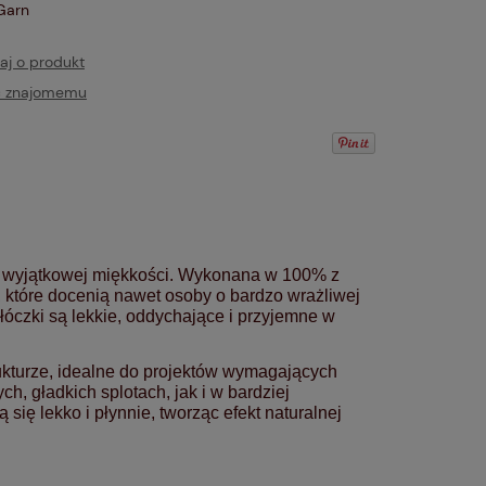
Garn
aj o produkt
ć znajomemu
 i wyjątkowej miękkości. Wykonana w 100% z
ć, które docenią nawet osoby o bardzo wrażliwej
włóczki są lekkie, oddychające i przyjemne w
rukturze, idealne do projektów wymagających
h, gładkich splotach, jak i w bardziej
ię lekko i płynnie, tworząc efekt naturalnej