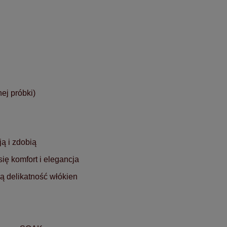
ej próbki)
ją i zdobią
ię komfort i elegancja
ą delikatność włókien