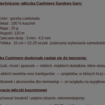
techniczne- włóczka Cashmere Sandnes Garn:
Kolor : gorzka czekolada
Skład : 100 % kaszmir
Waga : 25 g
Długość: 110 m
Zalecane druty : 3 mm - 4,5 mm
Próbka: 10 cm = 22-25 oczek (zalecamy wykonanie samodzieln
ka Cashmere doskonale nadaje się do tworzenia:
Szali, chust i apaszek — lekkich, miękkich dodatków, które otula
Lekkich swetrów oraz kardiganów — projektów, w których liczy s
Ubranek i akcesoriów dla niemowląt — ze względu na wyjątkow
gnacja włóczki kaszmirowej
chować trwałość i piękno dzianin, rekomendujemy: