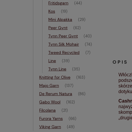
Fritidsgarn
(44)
Kos
(19)
Mini Alpakka
(29)
Peer Gynt
(62)
Tynn Peer Gynt
(40)
Tynn Silk Mohair
(74)
Tweed Recycled
(7)
Line
(39)
OPIS
Tynn Line
(35)
Włóc
Knitting for Olive
(163)
podsze
Majo Garn
(137)
skórze
dotyku
De Rerum Natura
(86)
Cash
Gabo Wool
(162)
najwyż
Filcolana
(21)
skompl
„drugie
Furora Yarns
(66)
Viking Garn
(49)