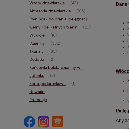
Wzory dziewiarskie
(43)
Dane 
Akcesoria dziewiarskie
(165)
Płyn Soak do prania pielęgnacji
wełny i delikatnych tkanin
(20)
Wykroje
(16)
Dzianiny
(382)
Tkaniny
(85)
Dodatki
(2)
Końcówki belek/ dzianiny w II
Włócz
gatunku
(7)
Karta podarunkowa
(1)
Nowości
Promocje
Pielę
Aby za