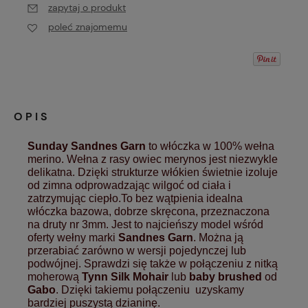
zapytaj o produkt
poleć znajomemu
OPIS
Sunday Sandnes Garn
to włóczka w 100% wełna
merino. Wełna z rasy owiec merynos jest niezwykle
delikatna. Dzięki strukturze włókien świetnie izoluje
od zimna odprowadzając wilgoć od ciała i
zatrzymując ciepło.To bez wątpienia idealna
włóczka bazowa, dobrze skręcona, przeznaczona
na druty nr 3mm. Jest to najcieńszy model wśród
oferty wełny marki
Sandnes Garn
. Można ją
przerabiać zarówno w wersji pojedynczej lub
podwójnej. Sprawdzi się także w połączeniu z nitką
moherową
Tynn Silk Mohair
lub
baby brushed
od
Gabo
. Dzięki takiemu połączeniu uzyskamy
bardziej puszystą dzianinę.