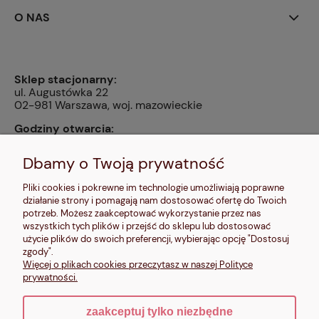
O NAS
Sklep stacjonarny:
ul. Augustówka 22
02-981 Warszawa, woj. mazowieckie
Godziny otwarcia:
pn, wt, czw, pt: 9:00-14:00, śr: 10:00-16:00, sb: 10:00-
13:00, nd: nieczynne
Dbamy o Twoją prywatność
Kontakt:
Pliki cookies i pokrewne im technologie umożliwiają poprawne
604 680 566
,
działanie strony i pomagają nam dostosować ofertę do Twoich
kontakt@makalele.pl
;
makalele@poczta.fm
potrzeb. Możesz zaakceptować wykorzystanie przez nas
wszystkich tych plików i przejść do sklepu lub dostosować
Adres rejestrowy:
użycie plików do swoich preferencji, wybierając opcję "Dostosuj
ul. Bartycka 63A/32
zgody".
00-716 Warszawa
Więcej o plikach cookies przeczytasz w naszej Polityce
NIP: 6621635689
prywatności.
zaakceptuj tylko niezbędne