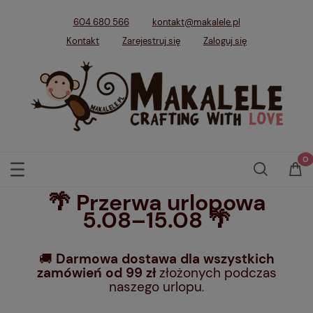
604 680 566
kontakt@makalele.pl
Kontakt
Zarejestruj się
Zaloguj się
🌴 Przerwa urlopowa
5.08–15.08 🌴
🚚
Darmowa dostawa dla wszystkich
zamówień od 99 zł
złożonych podczas
naszego urlopu
.