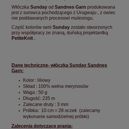
Włóczka
Sunday
od
Sandnes Garn
produkowana
jest z surowca pochodzącego z Urugwaju , z owiec
nie poddawanych procesowi mulesingu.
Część kolorów serii
Sunday
zostało stworzonych
przy współpracy ze znaną, duńską projektantką
PetiteKnit .
Dane techniczne- włóczka Sunday Sandnes
Garn:
Kolor : liliowy
Skład : 100% wełna merynosów
Waga : 50 g
Długość: 235 m
Zalecane druty : 3 mm
Próbka: 10 cm =
28 oczek
(zalecamy
wykonanie samodzielnej próbki)
Zalecenia dotyczące prania: