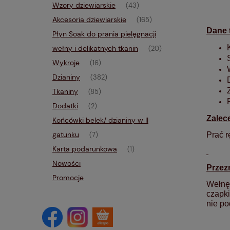
Wzory dziewiarskie
(43)
Akcesoria dziewiarskie
(165)
Dane 
Płyn Soak do prania pielęgnacji
wełny i delikatnych tkanin
(20)
Wykroje
(16)
Dzianiny
(382)
Tkaniny
(85)
Dodatki
(2)
Zalec
Końcówki belek/ dzianiny w II
gatunku
Prać r
(7)
Karta podarunkowa
(1)
Nowości
Przez
Promocje
Wełn
czapki
nie p