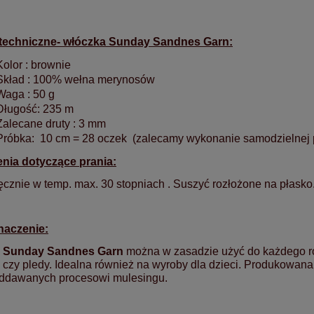
techniczne- włóczka Sunday Sandnes Garn:
Kolor : brownie
Skład : 100% wełna merynosów
Waga : 50 g
Długość: 235 m
Zalecane druty : 3 mm
Próbka: 10 cm = 28 oczek (zalecamy wykonanie samodzielnej 
enia dotyczące prania:
ęcznie w temp. max. 30 stopniach . Suszyć rozłożone na płasko
naczenie:
ę
Sunday Sandnes Garn
można w zasadzie użyć do każdego rod
 czy pledy. Idealna również na wyroby dla dzieci. Produkowan
oddawanych procesowi mulesingu.