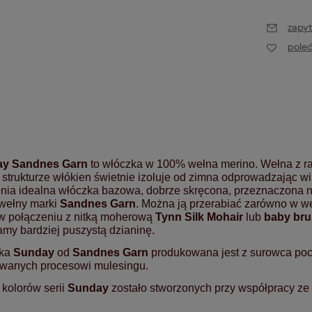
zapyt
pole
y Sandnes Garn
to włóczka w 100% wełna merino. Wełna z ras
 strukturze włókien świetnie izoluje od zimna odprowadzając wil
nia idealna włóczka bazowa, dobrze skręcona, przeznaczona na
 wełny marki
Sandnes Garn
. Można ją przerabiać zarówno w we
 w połączeniu z nitką moherową
Tynn Silk Mohair
lub
baby br
my bardziej puszystą dzianinę.
zka
Sunday
od
Sandnes Garn
produkowana jest z surowca poc
wanych procesowi mulesingu.
kolorów serii
Sunday
zostało stworzonych przy współpracy ze