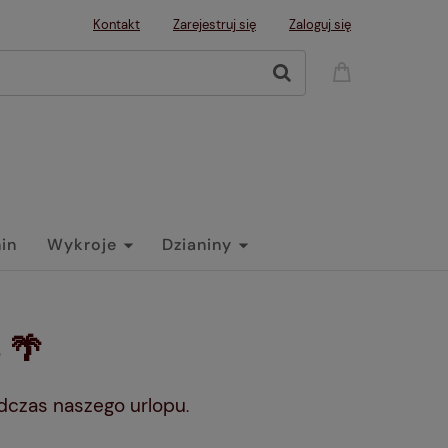
Kontakt
Zarejestruj się
Zaloguj się
nin
Wykroje
Dzianiny
 🌴
dczas naszego urlopu
.