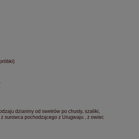
próbki)
.
zaju dzianiny od swetrów po chusty, szaliki,
a z surowca pochodzącego z Urugwaju , z owiec