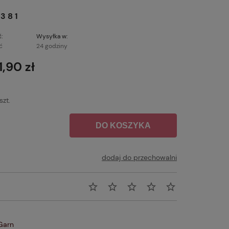
381
:
Wysyłka w:
ć
24 godziny
1,90 zł
szt.
DO KOSZYKA
dodaj do przechowalni
Garn