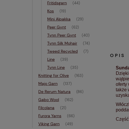
Fritidsgarn
(44)
Kos
(19)
Mini Alpakka
(29)
Peer Gynt
(62)
Tynn Peer Gynt
(40)
Tynn Silk Mohair
(74)
Tweed Recycled
(7)
OPIS
Line
(39)
Tynn Line
(35)
Sunda
Dzięki
Knitting for Olive
(163)
wątpie
Majo Garn
(137)
oferty
także
De Rerum Natura
(86)
uzyska
Gabo Wool
(162)
Włóc
Filcolana
(21)
podda
Furora Yarns
(66)
Część 
Viking Garn
(49)