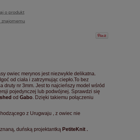
aj o produkt
ć znajomemu
y owiec merynos jest niezwykle delikatna.
goć od ciała i zatrzymując ciepło.To bez
 druty nr 3mm. Jest to najcieńszy model wśród
rsji pojedynczej lub podwójnej. Sprawdzi się
ushed
od
Gabo
. Dzięki takiemu połączeniu
hodzącego z Urugwaju , z owiec nie
 znaną, duńską projektantką
PetiteKnit .