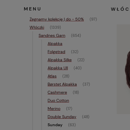
MENU
WŁÓC
Żegnamy kolekcję | do - 50%
(97)
Włóczki
(1339)
Sandnes Garn
(654)
Alpakka
Folgetrad
(32)
Alpakka Silke
(22)
Alpakka Ull
(40)
Atlas
(28)
Børstet Alpakka
(37)
Cashmere
(18)
Duo Cotton
Merino
(17)
Double Sunday
(48)
Sunday
(63)