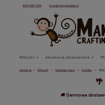
604 680 566
kontakt@makalele.pl
Włóczki
Akcesoria dziewiarskie
Pł
Tkaniny
Dodatki
Końcówki belek
Jesteś w:
»
Włóczki
»
Sandnes Garn
»
Sunday
»
Włó
🌴
🚚
Darmowa dostawa 