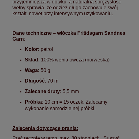
przyjemniejsza w dotyku, a naturalna sprężystość
wełny sprawia, że odzież długo zachowuje swój
kształt, nawet przy intensywnym użytkowaniu.
Dane techniczne –
włóczka Fritidsgarn Sandnes
Garn:
Kolor:
petrol
Skład:
100% wełna owcza (norweska)
Waga:
50 g
Długość:
70 m
Zalecane druty:
5,5 mm
Próbka:
10 cm = 15 oczek. Zalecamy
wykonanie samodzielnej próbki.
Zalecenia dotyczące prania:
Prać ręcznie w temp. max. 30 stopniach . Suszyć