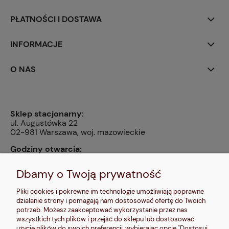
PŁATNOŚCI I DOSTAWA
INFORMACJE
O NAS
Sklep stacjonarny:
ul. Augustówka 22
02-981 Warszawa, woj. mazowieckie
Godziny otwarcia:
pn, wt, czw, pt: 9:00-14:00, śr: 10:00-16:00, sb: 10:00-
13:00, nd: nieczynne
Dbamy o Twoją prywatność
Kontakt:
Pliki cookies i pokrewne im technologie umożliwiają poprawne
604 680 566
,
działanie strony i pomagają nam dostosować ofertę do Twoich
kontakt@makalele.pl
;
makalele@poczta.fm
potrzeb. Możesz zaakceptować wykorzystanie przez nas
wszystkich tych plików i przejść do sklepu lub dostosować
Adres rejestrowy:
użycie plików do swoich preferencji, wybierając opcję "Dostosuj