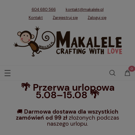
604 680 566
kontakt@makalele.pl
Kontakt
Zarejestruj się
Zaloguj się
🌴 Przerwa urlopowa
5.08–15.08 🌴
🚚
Darmowa dostawa dla wszystkich
zamówień od 99 zł
złożonych podczas
naszego urlopu
.