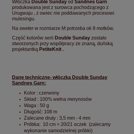
Włóczka
Double
Sunday
od
Sandnes Garn
produkowana jest z surowca pochodzącego z
Urugwaju , z owiec nie poddawanych procesowi
mulesingu.
Na sweter w rozmiarze M potrzeba ok 8 motków.
Część kolorów serii
Double Sunday
zostało
stworzonych przy współpracy ze znaną, duńską
projektantką
PetiteKnit .
Dane techniczne- włóczka Double Sunday
Sandnes Garn:
Kolor : czerwony
Skład : 100% wełna merynosów
Waga : 50 g
Długość: 108 m
Zalecane druty : 3,5 mm - 4 mm
Próbka: 10 cm = 20/21 oczek (zalecamy
wykonanie samodzielnej próbki)