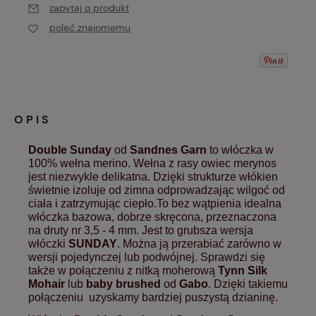
zapytaj o produkt
poleć znajomemu
OPIS
Double Sunday
od
Sandnes Garn
to włóczka w
100% wełna merino. Wełna z rasy owiec merynos
jest niezwykle delikatna. Dzięki strukturze włókien
świetnie izoluje od zimna odprowadzając wilgoć od
ciała i zatrzymując ciepło.To bez wątpienia idealna
włóczka bazowa, dobrze skręcona, przeznaczona
na druty nr 3,5 - 4 mm. Jest to grubsza wersja
włóczki
SUNDAY
. Można ją przerabiać zarówno w
wersji pojedynczej lub podwójnej. Sprawdzi się
także w połączeniu z nitką moherową
Tynn Silk
Mohair
lub
baby brushed
od
Gabo
. Dzięki takiemu
połączeniu uzyskamy bardziej puszystą dzianinę.