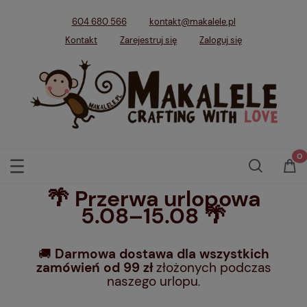
604 680 566
kontakt@makalele.pl
Kontakt
Zarejestruj się
Zaloguj się
🌴 Przerwa urlopowa
5.08–15.08 🌴
🚚
Darmowa dostawa dla wszystkich
zamówień od 99 zł
złożonych podczas
naszego urlopu
.