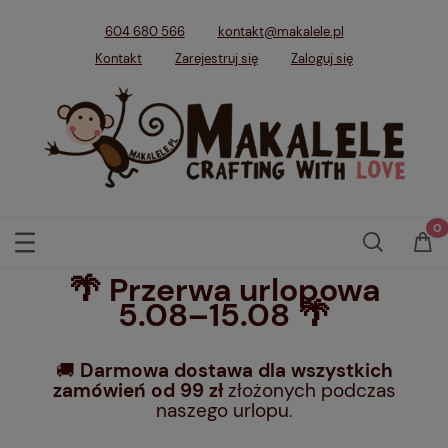
604 680 566
kontakt@makalele.pl
Kontakt
Zarejestruj się
Zaloguj się
🌴 Przerwa urlopowa
5.08–15.08 🌴
🚚
Darmowa dostawa dla wszystkich
zamówień od 99 zł
złożonych podczas
naszego urlopu
.