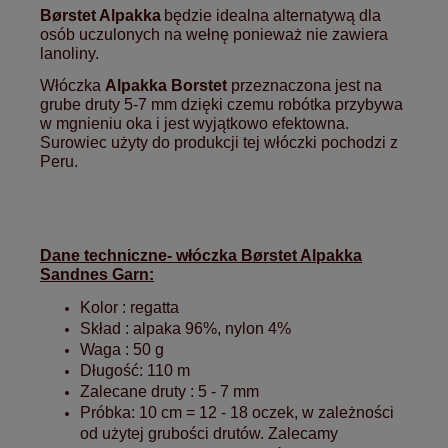
Børstet Alpakka
będzie idealna alternatywą dla
osób uczulonych na wełnę ponieważ nie zawiera
lanoliny.
Włóczka
Alpakka Borstet
przeznaczona jest na
grube druty 5-7 mm dzięki czemu robótka przybywa
w mgnieniu oka i jest wyjątkowo efektowna.
Surowiec użyty do produkcji tej włóczki pochodzi z
Peru.
Dane techniczne- włóczka Børstet Alpakka
Sandnes Garn:
Kolor : regatta
Skład : alpaka 96%, nylon 4%
Waga : 50 g
Długość: 110 m
Zalecane druty : 5 - 7 mm
Próbka:
10 cm = 12 - 18 oczek, w zależności
od użytej grubości drutów. Zalecamy