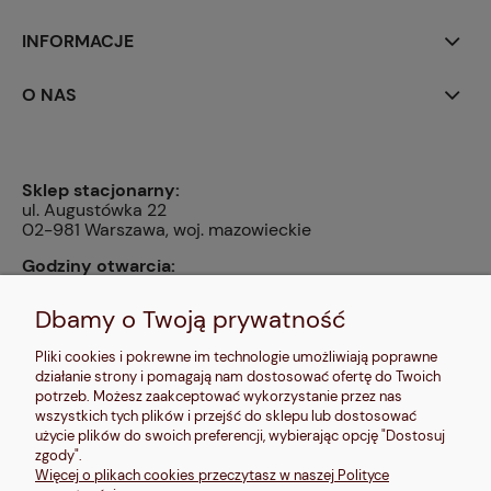
INFORMACJE
O NAS
Sklep stacjonarny:
ul. Augustówka 22
02-981 Warszawa, woj. mazowieckie
Godziny otwarcia:
pn, wt, czw, pt: 9:00-14:00, śr: 10:00-16:00, sb: 10:00-
13:00, nd: nieczynne
Dbamy o Twoją prywatność
Kontakt:
Pliki cookies i pokrewne im technologie umożliwiają poprawne
604 680 566
,
działanie strony i pomagają nam dostosować ofertę do Twoich
kontakt@makalele.pl
;
makalele@poczta.fm
potrzeb. Możesz zaakceptować wykorzystanie przez nas
wszystkich tych plików i przejść do sklepu lub dostosować
Adres rejestrowy:
użycie plików do swoich preferencji, wybierając opcję "Dostosuj
ul. Bartycka 63A/32
zgody".
00-716 Warszawa
Więcej o plikach cookies przeczytasz w naszej Polityce
NIP: 6621635689