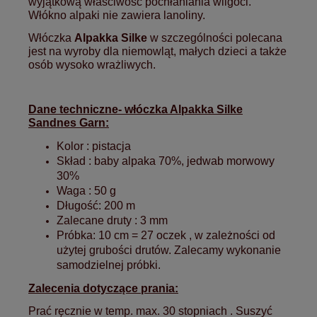
wyjątkową właściwość pochłaniania wilgoci.
Włókno alpaki nie zawiera lanoliny.
Włóczka
Alpakka Silke
w szczególności polecana
jest na wyroby dla niemowląt, małych dzieci a także
osób wysoko wrażliwych.
Dane techniczne- włóczka Alpakka Silke
Sandnes Garn:
Kolor : pistacja
Skład : baby alpaka 70%, jedwab morwowy
30%
Waga : 50 g
Długość: 200 m
Zalecane druty : 3 mm
Próbka:
10 cm = 27 oczek , w zależności od
użytej grubości drutów. Zalecamy wykonanie
samodzielnej próbki.
Zalecenia dotyczące prania:
Prać ręcznie w temp. max. 30 stopniach . Suszyć