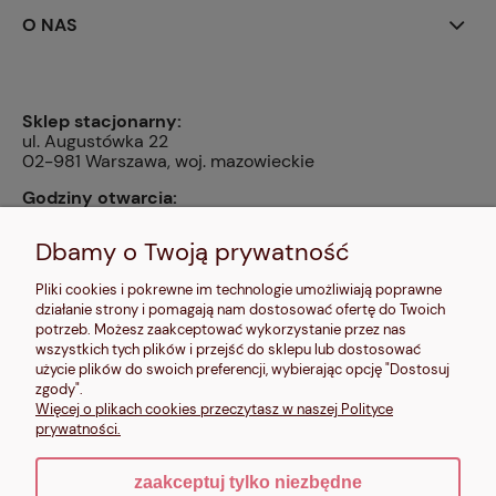
O NAS
Sklep stacjonarny:
ul. Augustówka 22
02-981 Warszawa, woj. mazowieckie
Godziny otwarcia:
pn, wt, czw, pt: 9:00-14:00, śr: 10:00-16:00, sb: 10:00-
13:00, nd: nieczynne
Dbamy o Twoją prywatność
Kontakt:
Pliki cookies i pokrewne im technologie umożliwiają poprawne
604 680 566
,
działanie strony i pomagają nam dostosować ofertę do Twoich
kontakt@makalele.pl
;
makalele@poczta.fm
potrzeb. Możesz zaakceptować wykorzystanie przez nas
wszystkich tych plików i przejść do sklepu lub dostosować
Adres rejestrowy:
użycie plików do swoich preferencji, wybierając opcję "Dostosuj
ul. Bartycka 63A/32
zgody".
00-716 Warszawa
Więcej o plikach cookies przeczytasz w naszej Polityce
NIP: 6621635689
prywatności.
zaakceptuj tylko niezbędne