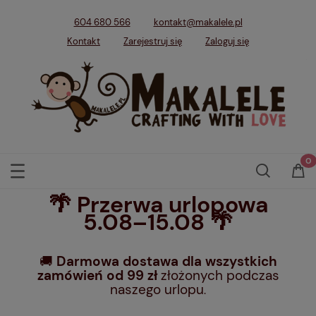
604 680 566
kontakt@makalele.pl
Kontakt
Zarejestruj się
Zaloguj się
🌴 Przerwa urlopowa
5.08–15.08 🌴
🚚
Darmowa dostawa dla wszystkich
zamówień od 99 zł
złożonych podczas
naszego urlopu
.