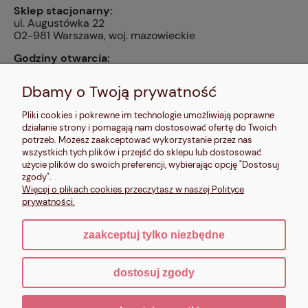
Sklep stacjonarny:
ul. Augustówka 22
02-981 Warszawa, woj. mazowieckie
Godziny otwarcia:
pn, wt, czw, pt: 9:00-14:00, śr: 10:00-16:00, sb: 10:00-
13:00, nd: nieczynne
Dbamy o Twoją prywatność
Kontakt:
Pliki cookies i pokrewne im technologie umożliwiają poprawne
604 680 566
,
działanie strony i pomagają nam dostosować ofertę do Twoich
kontakt@makalele.pl
;
makalele@poczta.fm
potrzeb. Możesz zaakceptować wykorzystanie przez nas
wszystkich tych plików i przejść do sklepu lub dostosować
Adres rejestrowy:
użycie plików do swoich preferencji, wybierając opcję "Dostosuj
ul. Bartycka 63A/32
zgody".
00-716 Warszawa
Więcej o plikach cookies przeczytasz w naszej Polityce
NIP: 6621635689
prywatności.
zaakceptuj tylko niezbędne
pokaż pełną wersję strony
dostosuj zgody
Sklep internetowy Shoper.pl