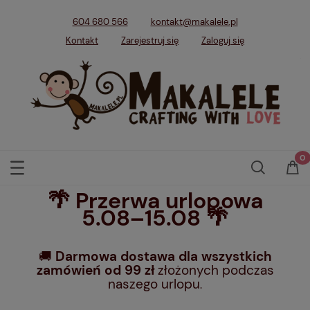
604 680 566
kontakt@makalele.pl
Kontakt
Zarejestruj się
Zaloguj się
🌴 Przerwa urlopowa
5.08–15.08 🌴
🚚
Darmowa dostawa dla wszystkich
zamówień od 99 zł
złożonych podczas
naszego urlopu
.