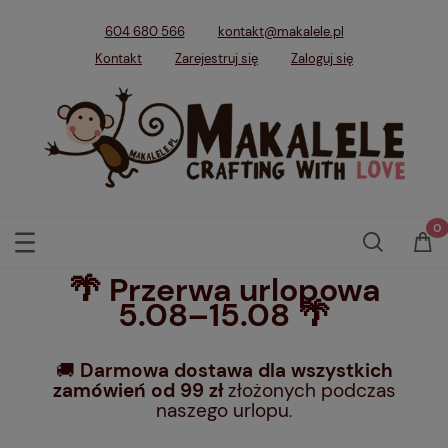
604 680 566
kontakt@makalele.pl
Kontakt
Zarejestruj się
Zaloguj się
🌴 Przerwa urlopowa
5.08–15.08 🌴
🚚
Darmowa dostawa dla wszystkich
zamówień od 99 zł
złożonych podczas
naszego urlopu
.