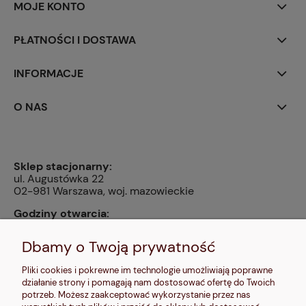
MOJE KONTO
PŁATNOŚCI I DOSTAWA
INFORMACJE
O NAS
Sklep stacjonarny:
ul. Augustówka 22
02-981 Warszawa, woj. mazowieckie
Godziny otwarcia:
pn, wt, czw, pt: 9:00-14:00, śr: 10:00-16:00, sb: 10:00-
13:00, nd: nieczynne
Dbamy o Twoją prywatność
Kontakt:
Pliki cookies i pokrewne im technologie umożliwiają poprawne
604 680 566
,
działanie strony i pomagają nam dostosować ofertę do Twoich
kontakt@makalele.pl
;
makalele@poczta.fm
potrzeb. Możesz zaakceptować wykorzystanie przez nas