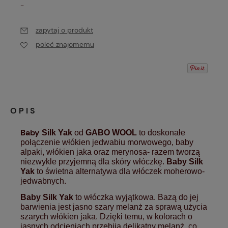
-
zapytaj o produkt
poleć znajomemu
OPIS
B
aby
Silk Yak
od
GABO WOOL
to doskonałe
połączenie włókien jedwabiu morwowego, baby
alpaki, włókien jaka oraz merynosa- razem tworzą
niezwykle przyjemną dla skóry włóczkę.
Baby Silk
Yak
to świetna alternatywa dla włóczek moherowo-
jedwabnych.
Baby Silk Yak
to włóczka wyjątkowa. Bazą do jej
barwienia jest jasno szary melanż za sprawą użycia
szarych włókien jaka. Dzięki temu, w kolorach o
jasnych odcieniach przebija delikatny melanż, co