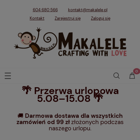
604 680 566
kontakt@makalele.pl
Kontakt
Zarejestruj się
Zaloguj się
🌴 Przerwa urlopowa
5.08–15.08 🌴
🚚
Darmowa dostawa dla wszystkich
zamówień od 99 zł
złożonych podczas
naszego urlopu
.