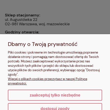
Sklep stacjonarny:
ul. Augustówka 22
02-981 Warszawa, woj. mazowieckie
Godziny otwarcia:
pn, wt, czw, pt: 9:00-14:00, śr: 10:00-16:00, sb: 10:00-
13:00, nd: nieczynne
Dbamy o Twoją prywatność
Kontakt:
Pliki cookies i pokrewne im technologie umożliwiają poprawne
604 680 566
,
działanie strony i pomagają nam dostosować ofertę do Twoich
kontakt@makalele.pl
;
makalele@poczta.fm
potrzeb. Możesz zaakceptować wykorzystanie przez nas
wszystkich tych plików i przejść do sklepu lub dostosować
Adres rejestrowy:
użycie plików do swoich preferencji, wybierając opcję "Dostosuj
ul. Bartycka 63A/32
zgody".
00-716 Warszawa
Więcej o plikach cookies przeczytasz w naszej Polityce
NIP: 6621635689
prywatności.
zaakceptuj tylko niezbędne
pokaż pełną wersję strony
dostosuj zgody