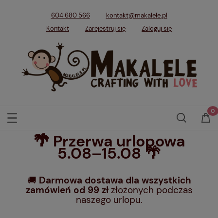
604 680 566
kontakt@makalele.pl
Kontakt
Zarejestruj się
Zaloguj się
🌴 Przerwa urlopowa
5.08–15.08 🌴
🚚
Darmowa dostawa dla wszystkich
zamówień od 99 zł
złożonych podczas
naszego urlopu
.