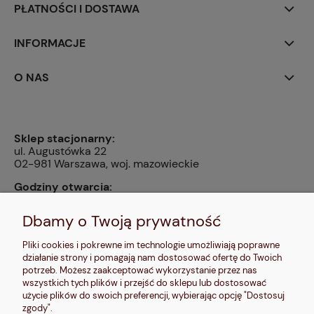
PŁATNOŚCI I DOSTAWA
INFORMACJE
O NAS
Sklep stacjonarny:
ul. Augustówka 22
02-981 Warszawa, woj. mazowieckie
Godziny otwarcia:
pn, wt, czw, pt: 9:00-14:00, śr: 10:00-16:00, sb: 10:00-
13:00, nd: nieczynne
Dbamy o Twoją prywatność
Kontakt:
Pliki cookies i pokrewne im technologie umożliwiają poprawne
604 680 566
,
działanie strony i pomagają nam dostosować ofertę do Twoich
kontakt@makalele.pl
;
makalele@poczta.fm
potrzeb. Możesz zaakceptować wykorzystanie przez nas
wszystkich tych plików i przejść do sklepu lub dostosować
Adres rejestrowy:
użycie plików do swoich preferencji, wybierając opcję "Dostosuj
ul. Bartycka 63A/32
zgody".
00-716 Warszawa