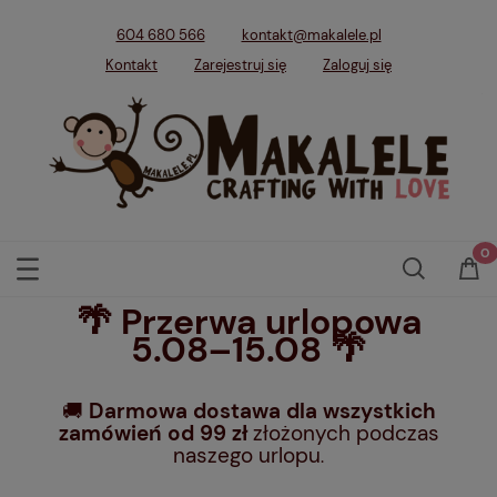
604 680 566
kontakt@makalele.pl
Kontakt
Zarejestruj się
Zaloguj się
🌴 Przerwa urlopowa
5.08–15.08 🌴
🚚
Darmowa dostawa dla wszystkich
zamówień od 99 zł
złożonych podczas
naszego urlopu
.