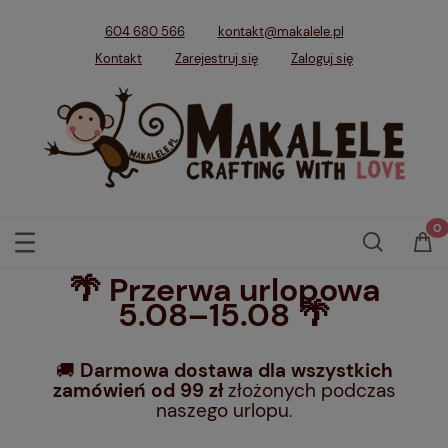
604 680 566
kontakt@makalele.pl
Kontakt
Zarejestruj się
Zaloguj się
🌴 Przerwa urlopowa
5.08–15.08 🌴
🚚
Darmowa dostawa dla wszystkich
zamówień od 99 zł
złożonych podczas
naszego urlopu
.