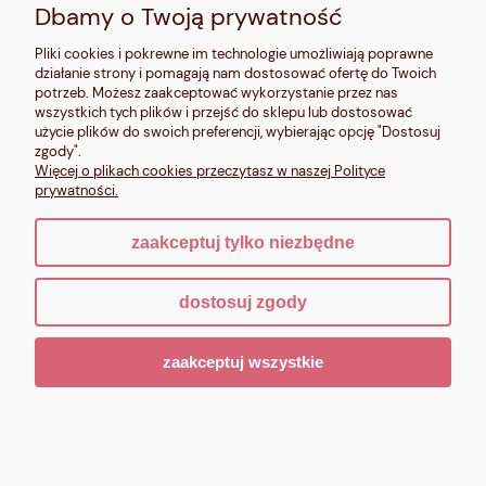
13:00, nd: nieczynne
Dbamy o Twoją prywatność
Kontakt:
Pliki cookies i pokrewne im technologie umożliwiają poprawne
604 680 566
,
działanie strony i pomagają nam dostosować ofertę do Twoich
kontakt@makalele.pl
;
makalele@poczta.fm
potrzeb. Możesz zaakceptować wykorzystanie przez nas
wszystkich tych plików i przejść do sklepu lub dostosować
Adres rejestrowy:
użycie plików do swoich preferencji, wybierając opcję "Dostosuj
ul. Bartycka 63A/32
zgody".
00-716 Warszawa
Więcej o plikach cookies przeczytasz w naszej Polityce
NIP: 6621635689
prywatności.
zaakceptuj tylko niezbędne
pokaż pełną wersję strony
dostosuj zgody
Sklep internetowy Shoper.pl
zaakceptuj wszystkie