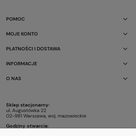
POMOC
MOJE KONTO
PŁATNOŚCI I DOSTAWA
INFORMACJE
O NAS
Sklep stacjonarny:
ul. Augustówka 22
02-981 Warszawa, woj. mazowieckie
Godziny otwarcia:
pn, wt, czw, pt: 9:00-14:00, śr: 10:00-16:00, sb: 10:00-