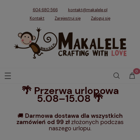
604 680 566
kontakt@makalele.pl
Kontakt
Zarejestruj się
Zaloguj się
🌴 Przerwa urlopowa
5.08–15.08 🌴
🚚
Darmowa dostawa dla wszystkich
zamówień od 99 zł
złożonych podczas
naszego urlopu
.