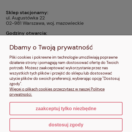
Sklep stacjonarny:
ul. Augustówka 22
02-981 Warszawa, woj. mazowieckie
Godziny otwarcia:
pn, wt, czw, pt: 9:00-14:00, śr: 10:00-16:00, sb: 10:00-
13:00, nd: nieczynne
Dbamy o Twoją prywatność
Kontakt:
Pliki cookies i pokrewne im technologie umożliwiają poprawne
604 680 566
,
działanie strony i pomagają nam dostosować ofertę do Twoich
kontakt@makalele.pl
;
makalele@poczta.fm
potrzeb. Możesz zaakceptować wykorzystanie przez nas
wszystkich tych plików i przejść do sklepu lub dostosować
Adres rejestrowy:
użycie plików do swoich preferencji, wybierając opcję "Dostosuj
ul. Bartycka 63A/32
zgody".
00-716 Warszawa
Więcej o plikach cookies przeczytasz w naszej Polityce
NIP: 6621635689
prywatności.
zaakceptuj tylko niezbędne
pokaż pełną wersję strony
dostosuj zgody