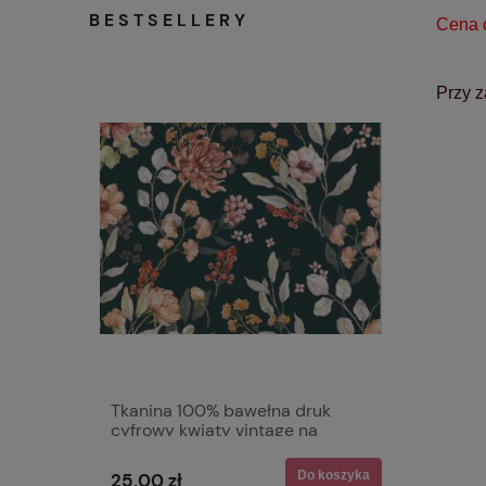
BESTSELLERY
Cena d
Przy z
Tkanina 100% bawełna druk
cyfrowy kwiaty vintage na
graficie
Do koszyka
25,00 zł