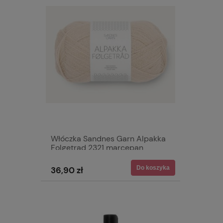
Włóczka Sandnes Garn Alpakka
Folgetrad 2321 marcepan
Do koszyka
36,90 zł