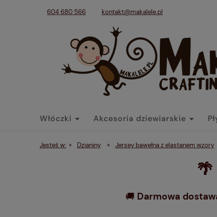
604 680 566
kontakt@makalele.pl
Włóczki
Akcesoria dziewiarskie
Pł
Tkaniny
Dodatki
Końcówki belek
Jesteś w:
»
Dzianiny
»
Jersey bawełna z elastanem wzory
🌴
🚚
Darmowa dostawa 