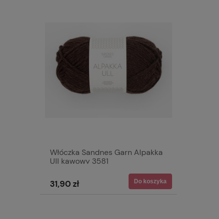
Włóczka Sandnes Garn Alpakka
Ull kawowy 3581
Do koszyka
31,90 zł