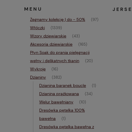
MENU
JERS
Żegnamy kolekcję | do - 50%
(97)
Włóczki
(1339)
Wzory dziewiarskie
(43)
Akcesoria dziewiarskie
(165)
Płyn Soak do prania pielęgnacji
wełny i delikatnych tkanin
(20)
Wykroje
(16)
Dzianiny
(382)
Dzianina baranek boucle
(1)
Dzianina prążkowana
(34)
Welur bawełniany
(10)
Dresówka pętelka 100%
bawełna
(1)
Dresówka pętelka bawełna z