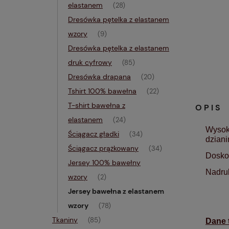
elastanem
(28)
Dresówka pętelka z elastanem
wzory
(9)
Dresówka pętelka z elastanem
druk cyfrowy
(85)
Dresówka drapana
(20)
Tshirt 100% bawełna
(22)
T-shirt bawełna z
OPIS
elastanem
(24)
Wysoki
Ściągacz gładki
(34)
dziani
Ściągacz prążkowany
(34)
Doskon
Jersey 100% bawełny
Nadruk
wzory
(2)
Jersey bawełna z elastanem
wzory
(78)
Tkaniny
(85)
Dane t