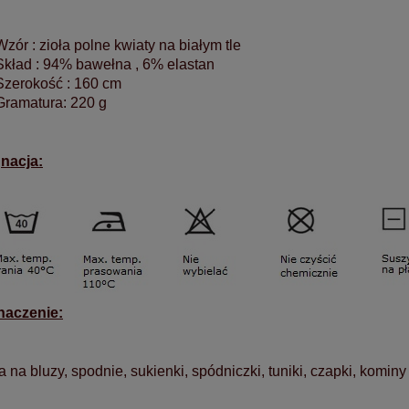
Wzór : zioła polne kwiaty na białym tle
Skład : 94% bawełna , 6% elastan
Szerokość : 160 cm
Gramatura: 220 g
gnacja:
naczenie:
a na bluzy, spodnie, sukienki, spódniczki, tuniki, czapki, komin