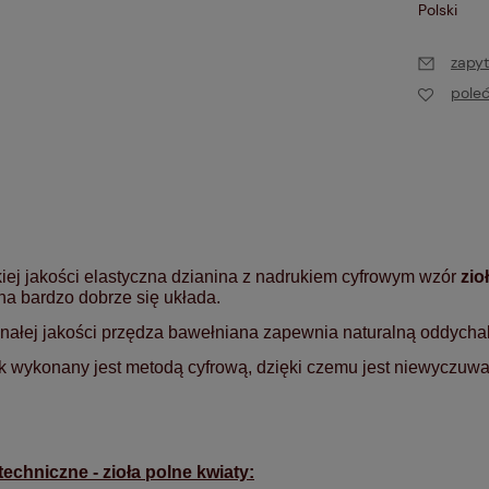
Polski
zapyt
pole
ej jakości elastyczna dzianina z nadrukiem cyfrowym wzór
zio
na bardzo dobrze się układa.
ałej jakości przędza bawełniana zapewnia naturalną oddychal
 wykonany jest metodą cyfrową, dzięki czemu jest niewyczuwa
echniczne - zioła polne kwiaty: