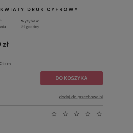
 KWIATY DRUK CYFROWY
:
Wysyłka w:
aniu
24 godziny
 zł
0,5 m
DO KOSZYKA
dodaj do przechowalni