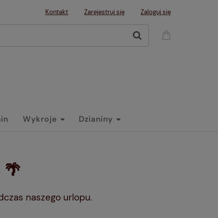
Kontakt
Zarejestruj się
Zaloguj się
nin
Wykroje
Dzianiny
 🌴
dczas naszego urlopu
.