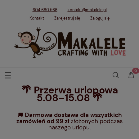
604 680 566
kontakt@makalele.pl
Kontakt
Zarejestruj się
Zaloguj się
🌴 Przerwa urlopowa
5.08–15.08 🌴
🚚
Darmowa dostawa dla wszystkich
zamówień od 99 zł
złożonych podczas
naszego urlopu
.