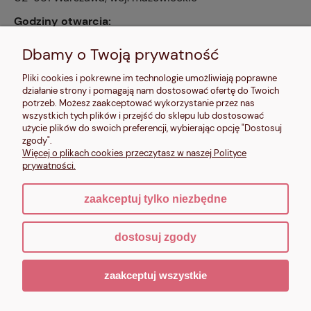
Godziny otwarcia:
pn, wt, czw, pt: 9:00-14:00, śr: 10:00-16:00, sb: 10:00-
13:00, nd: nieczynne
Dbamy o Twoją prywatność
Kontakt:
Pliki cookies i pokrewne im technologie umożliwiają poprawne
604 680 566
,
działanie strony i pomagają nam dostosować ofertę do Twoich
kontakt@makalele.pl
;
makalele@poczta.fm
potrzeb. Możesz zaakceptować wykorzystanie przez nas
wszystkich tych plików i przejść do sklepu lub dostosować
Adres rejestrowy:
użycie plików do swoich preferencji, wybierając opcję "Dostosuj
ul. Bartycka 63A/32
zgody".
00-716 Warszawa
Więcej o plikach cookies przeczytasz w naszej Polityce
NIP: 6621635689
prywatności.
zaakceptuj tylko niezbędne
pokaż pełną wersję strony
dostosuj zgody
Sklep internetowy Shoper.pl
zaakceptuj wszystkie