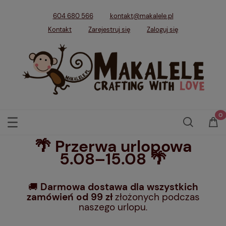
604 680 566
kontakt@makalele.pl
Kontakt
Zarejestruj się
Zaloguj się
🌴 Przerwa urlopowa
5.08–15.08 🌴
🚚
Darmowa dostawa dla wszystkich
zamówień od 99 zł
złożonych podczas
naszego urlopu
.