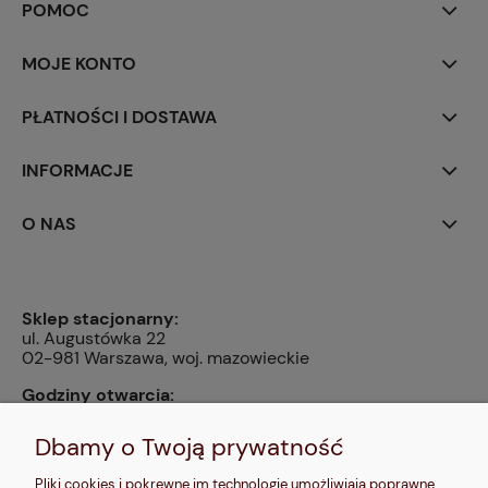
POMOC
MOJE KONTO
PŁATNOŚCI I DOSTAWA
INFORMACJE
O NAS
Sklep stacjonarny:
ul. Augustówka 22
02-981 Warszawa, woj. mazowieckie
Godziny otwarcia:
pn, wt, czw, pt: 9:00-14:00, śr: 10:00-16:00, sb: 10:00-
13:00, nd: nieczynne
Dbamy o Twoją prywatność
Kontakt:
Pliki cookies i pokrewne im technologie umożliwiają poprawne