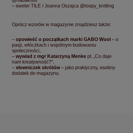
@hadaknits
– sweter TILE / Joanna Oszajca @loopy_knitting
Oprócz wzorów w magazynie znajdziesz także:
–
opowieść o początkach marki GABO Wool
– o
pasji, włóczkach i wspólnym budowaniu
społeczności,
–
wywiad z mgr Katarzyną Menke
pt. „Co daje
nam kreatywność?”,
–
słowniczek skrótów
– jako praktyczny, osobny
dodatek do magazynu.