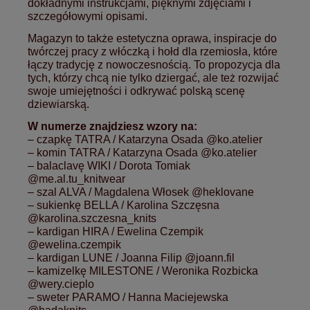
dokładnymi instrukcjami, pięknymi zdjęciami i
szczegółowymi opisami.
Magazyn to także estetyczna oprawa, inspiracje do
twórczej pracy z włóczką i hołd dla rzemiosła, które
łączy tradycję z nowoczesnością. To propozycja dla
tych, którzy chcą nie tylko dziergać, ale też rozwijać
swoje umiejętności i odkrywać polską scenę
dziewiarską.
W numerze znajdziesz wzory na:
– czapkę TATRA / Katarzyna Osada @ko.atelier
– komin TATRA / Katarzyna Osada @ko.atelier
– balaclavę WIKI / Dorota Tomiak
@me.al.tu_knitwear
– szal ALVA / Magdalena Włosek @heklovane
– sukienkę BELLA / Karolina Szczęsna
@karolina.szczesna_knits
– kardigan HIRA / Ewelina Czempik
@ewelina.czempik
– kardigan LUNE / Joanna Filip @joann.fil
– kamizelkę MILESTONE / Weronika Rozbicka
@wery.cieplo
– sweter PARAMO / Hanna Maciejewska