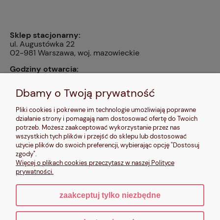
Sklep stacjonarny:
ul. Augustówka 22
02-981 Warszawa, woj. mazowieckie
Godziny otwarcia:
pn, wt, czw, pt: 9:00-14:00, śr: 10:00-16:00, sb: 10:00-
13:00, nd: nieczynne
Dbamy o Twoją prywatność
Kontakt:
Pliki cookies i pokrewne im technologie umożliwiają poprawne
604 680 566
,
działanie strony i pomagają nam dostosować ofertę do Twoich
kontakt@makalele.pl
;
makalele@poczta.fm
potrzeb. Możesz zaakceptować wykorzystanie przez nas
wszystkich tych plików i przejść do sklepu lub dostosować
Adres rejestrowy:
użycie plików do swoich preferencji, wybierając opcję "Dostosuj
ul. Bartycka 63A/32
zgody".
00-716 Warszawa
Więcej o plikach cookies przeczytasz w naszej Polityce
NIP: 6621635689
prywatności.
zaakceptuj tylko niezbędne
pokaż pełną wersję strony