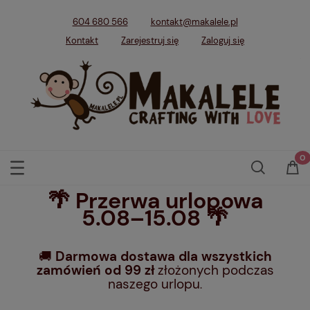
604 680 566
kontakt@makalele.pl
Kontakt
Zarejestruj się
Zaloguj się
🌴 Przerwa urlopowa
5.08–15.08 🌴
🚚
Darmowa dostawa dla wszystkich
zamówień od 99 zł
złożonych podczas
naszego urlopu
.