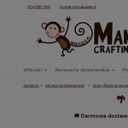
604 680 566
kontakt@makalele.pl
Włóczki
Akcesoria dziewiarskie
Pł
Tkaniny
Dodatki
Końcówki belek
Jesteś w:
»
Akcesoria dziewiarskie
»
Druty długie do łącze
🌴
🚚
Darmowa dostawa 