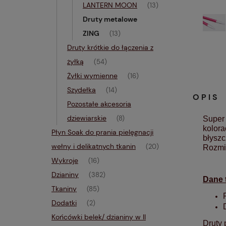
LANTERN MOON
(13)
Druty metalowe
ZING
(13)
Druty krótkie do łączenia z
żyłką
(54)
Żyłki wymienne
(16)
Szydełka
(14)
OPIS
Pozostałe akcesoria
dziewiarskie
(8)
Super 
kolora
Płyn Soak do prania pielęgnacji
błyszc
wełny i delikatnych tkanin
(20)
Rozmi
Wykroje
(16)
Dzianiny
(382)
Dane 
Tkaniny
(85)
Dodatki
(2)
Końcówki belek/ dzianiny w II
Druty 