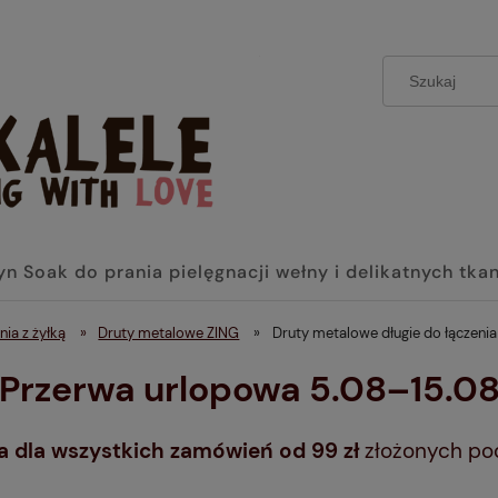
yn Soak do prania pielęgnacji wełny i delikatnych tka
nia z żyłką
»
Druty metalowe ZING
»
Druty metalowe długie do łączenia
 Przerwa urlopowa 5.08–15.08
dla wszystkich zamówień od 99 zł
złożonych po