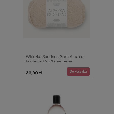
Włóczka Sandnes Garn Alpakka
Folgetrad 2321 marcepan
Do koszyka
36,90 zł