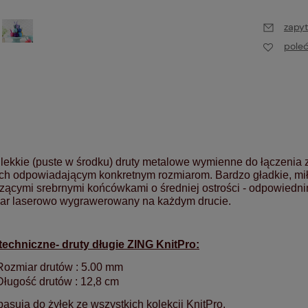
zapyt
pole
lekkie (puste w środku) druty metalowe wymienne do łączenia z
ch odpowiadającym konkretnym rozmiarom. Bardzo gładkie, miło
zącymi srebrnymi końcówkami o średniej ostrości - odpowiednimi
ar laserowo wygrawerowany na każdym drucie.
techniczne- druty długie ZING KnitPro:
Rozmiar drutów : 5.00 mm
Długość drutów : 12,8 cm
pasują do żyłek ze wszystkich kolekcji KnitPro.