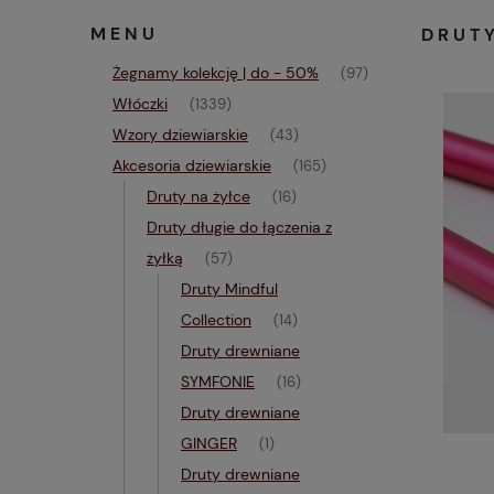
MENU
DRUTY
Żegnamy kolekcję | do - 50%
(97)
Włóczki
(1339)
Wzory dziewiarskie
(43)
Akcesoria dziewiarskie
(165)
Druty na żyłce
(16)
Druty długie do łączenia z
żyłką
(57)
Druty Mindful
Collection
(14)
Druty drewniane
SYMFONIE
(16)
Druty drewniane
GINGER
(1)
Druty drewniane