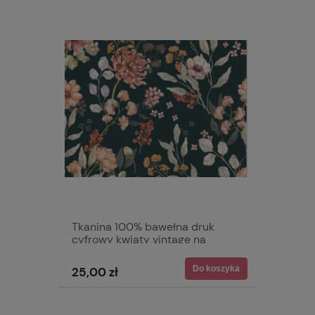
Tkanina 100% bawełna druk
cyfrowy kwiaty vintage na
graficie
Do koszyka
25,00 zł