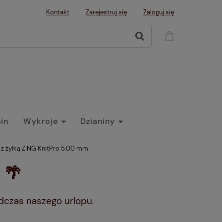
Kontakt
Zarejestruj się
Zaloguj się
nin
Wykroje
Dzianiny
 z żyłką ZING KnitPro 5.00 mm
 🌴
dczas naszego urlopu
.