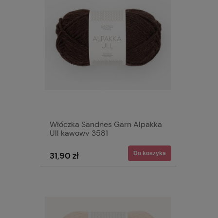
Włóczka Sandnes Garn Alpakka
Ull kawowy 3581
Do koszyka
31,90 zł