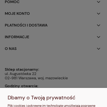
POMOC
MOJE KONTO
PŁATNOŚCI I DOSTAWA
INFORMACJE
O NAS
Sklep stacjonarny:
ul. Augustówka 22
02-981 Warszawa, woj. mazowieckie
Godziny otwarcia:
pn, wt, czw, pt: 9:00-14:00, śr: 10:00-16:00, sb: 10:00-
13:00, nd: nieczynne
Dbamy o Twoją prywatność
Kontakt:
Pliki cookies i pokrewne im technologie umożliwiają poprawne