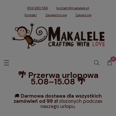
604 680 566
kontakt@makalele.pl
Kontakt
Zarejestruj się
Zaloguj się
🌴 Przerwa urlopowa
5.08–15.08 🌴
🚚
Darmowa dostawa dla wszystkich
zamówień od 99 zł
złożonych podczas
naszego urlopu
.