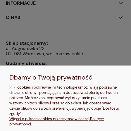
INFORMACJE
O NAS
Sklep stacjonarny:
ul. Augustówka 22
02-981 Warszawa, woj. mazowieckie
Godziny otwarcia:
pn, wt, czw, pt: 9:00-14:00, śr: 10:00-16:00, sb: 10:00-
13:00, nd: nieczynne
Dbamy o Twoją prywatność
Kontakt:
Pliki cookies i pokrewne im technologie umożliwiają poprawne
604 680 566
,
działanie strony i pomagają nam dostosować ofertę do Twoich
kontakt@makalele.pl
;
makalele@poczta.fm
potrzeb. Możesz zaakceptować wykorzystanie przez nas
wszystkich tych plików i przejść do sklepu lub dostosować
Adres rejestrowy:
użycie plików do swoich preferencji, wybierając opcję "Dostosuj
ul. Bartycka 63A/32
zgody".
00-716 Warszawa
Więcej o plikach cookies przeczytasz w naszej Polityce
NIP: 6621635689
prywatności.