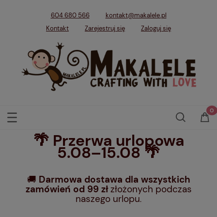
604 680 566
kontakt@makalele.pl
Kontakt
Zarejestruj się
Zaloguj się
🌴 Przerwa urlopowa
5.08–15.08 🌴
🚚
Darmowa dostawa dla wszystkich
zamówień od 99 zł
złożonych podczas
naszego urlopu
.