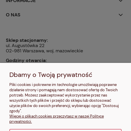
INFORMACJE
O NAS
Sklep stacjonarny:
ul. Augustówka 22
02-981 Warszawa, woj. mazowieckie
Godziny otwarcia:
pn, wt, czw, pt: 9:00-14:00, śr: 10:00-16:00, sb: 10:00-
13:00, nd: nieczynne
Dbamy o Twoją prywatność
Kontakt:
Pliki cookies i pokrewne im technologie umożliwiają poprawne
604 680 566
,
działanie strony i pomagają nam dostosować ofertę do Twoich
kontakt@makalele.pl
;
makalele@poczta.fm
potrzeb. Możesz zaakceptować wykorzystanie przez nas
wszystkich tych plików i przejść do sklepu lub dostosować
Adres rejestrowy:
użycie plików do swoich preferencji, wybierając opcję "Dostosuj
ul. Bartycka 63A/32
zgody".
00-716 Warszawa
Więcej o plikach cookies przeczytasz w naszej Polityce
NIP: 6621635689
prywatności.