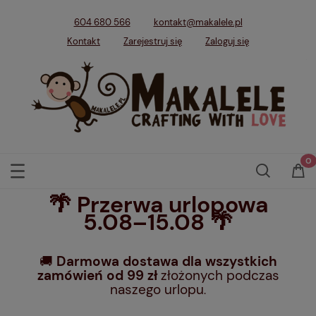
604 680 566
kontakt@makalele.pl
Kontakt
Zarejestruj się
Zaloguj się
🌴 Przerwa urlopowa
5.08–15.08 🌴
🚚
Darmowa dostawa dla wszystkich
zamówień od 99 zł
złożonych podczas
naszego urlopu
.