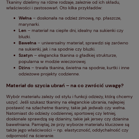
Tkaniny dzielimy na różne rodzaje, zależnie od ich składu,
właściwości i zastosowań. Oto kilka przykładów:
Wełna
– doskonała na odzież zimową, np. płaszcze,
marynarki.
Len
– materiał na ciepłe dni, idealny na sukienki czy
bluzki.
Bawełna
– uniwersalny materiał, sprawdzi się zarówno
na sukienki, jak i na spodnie czy bluzki.
Szatyn
– elegancka tkanina o gładkiej strukturze,
popularna w modzie wieczorowej.
Dżins
– trwała tkanina, świetna na spodnie, kurtki i inne
odzieżowe projekty codzienne.
Materiał do szycia ubrań – na co zwrócić uwagę?
Wybór materiału zależy od stylu i funkcji odzieży, którą chcemy
uszyć. Jeśli szukasz tkaniny na eleganckie ubrania, najlepiej
postawić na szlachetne tkaniny, takie jak jedwab czy wełna.
Natomiast do odzieży codziennej, sportowej czy letniej,
doskonale sprawdzą się dzianiny, takie jak jersey czy dzianina
bawełniana. Pamiętaj, że przy wyborze materiału kluczowe są
także jego właściwości – np. elastyczność, oddychalność czy
odporność na ścieranie.