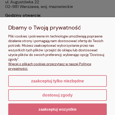
ul. Augustówka 22
02-981 Warszawa, woj. mazowieckie
Godziny otwarcia:
pn, wt, czw, pt: 9:00-14:00, śr: 10:00-16:00, sb: 10:00-
13:00, nd: nieczynne
Dbamy o Twoją prywatność
Kontakt:
Pliki cookies i pokrewne im technologie umożliwiają poprawne
604 680 566
,
działanie strony i pomagają nam dostosować ofertę do Twoich
kontakt@makalele.pl
;
makalele@poczta.fm
potrzeb. Możesz zaakceptować wykorzystanie przez nas
wszystkich tych plików i przejść do sklepu lub dostosować
Adres rejestrowy:
użycie plików do swoich preferencji, wybierając opcję "Dostosuj
ul. Bartycka 63A/32
zgody".
00-716 Warszawa
Więcej o plikach cookies przeczytasz w naszej Polityce
NIP: 6621635689
prywatności.
zaakceptuj tylko niezbędne
pokaż pełną wersję strony
dostosuj zgody
Sklep internetowy Shoper.pl
zaakceptuj wszystkie