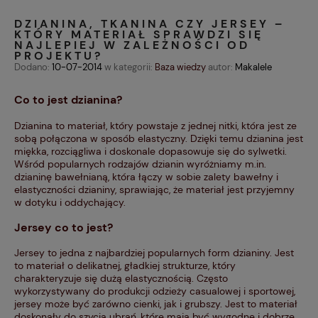
DZIANINA, TKANINA CZY JERSEY –
KTÓRY MATERIAŁ SPRAWDZI SIĘ
NAJLEPIEJ W ZALEŻNOŚCI OD
PROJEKTU?
Dodano:
10-07-2014
w kategorii:
Baza wiedzy
autor:
Makalele
Co to jest dzianina?
Dzianina to materiał, który powstaje z jednej nitki, która jest ze
sobą połączona w sposób elastyczny. Dzięki temu dzianina jest
miękka, rozciągliwa i doskonale dopasowuje się do sylwetki.
Wśród popularnych rodzajów dzianin wyróżniamy m.in.
dzianinę bawełnianą, która łączy w sobie zalety bawełny i
elastyczności dzianiny, sprawiając, że materiał jest przyjemny
w dotyku i oddychający.
Jersey co to jest?
Jersey to jedna z najbardziej popularnych form dzianiny. Jest
to materiał o delikatnej, gładkiej strukturze, który
charakteryzuje się dużą elastycznością. Często
wykorzystywany do produkcji odzieży casualowej i sportowej,
jersey może być zarówno cienki, jak i grubszy. Jest to materiał
doskonały do szycia ubrań, które mają być wygodne i dobrze