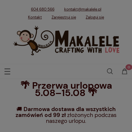
604 680 566
kontakt@makalele.pl
Kontakt
Zarejestruj się
Zaloguj się
🌴 Przerwa urlopowa
5.08–15.08 🌴
🚚
Darmowa dostawa dla wszystkich
zamówień od 99 zł
złożonych podczas
naszego urlopu
.