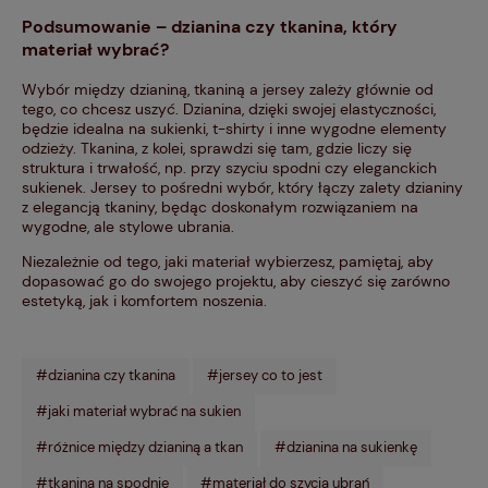
Podsumowanie – dzianina czy tkanina, który
materiał wybrać?
Wybór między dzianiną, tkaniną a jersey zależy głównie od
tego, co chcesz uszyć. Dzianina, dzięki swojej elastyczności,
będzie idealna na sukienki, t-shirty i inne wygodne elementy
odzieży. Tkanina, z kolei, sprawdzi się tam, gdzie liczy się
struktura i trwałość, np. przy szyciu spodni czy eleganckich
sukienek. Jersey to pośredni wybór, który łączy zalety dzianiny
z elegancją tkaniny, będąc doskonałym rozwiązaniem na
wygodne, ale stylowe ubrania.
Niezależnie od tego, jaki materiał wybierzesz, pamiętaj, aby
dopasować go do swojego projektu, aby cieszyć się zarówno
estetyką, jak i komfortem noszenia.
#dzianina czy tkanina
#jersey co to jest
#jaki materiał wybrać na sukien
#różnice między dzianiną a tkan
#dzianina na sukienkę
#tkanina na spodnie
#materiał do szycia ubrań