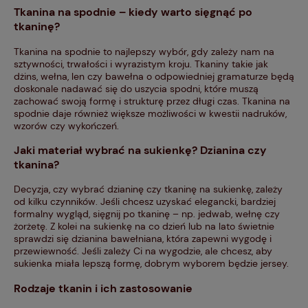
Tkanina na spodnie – kiedy warto sięgnąć po
tkaninę?
Tkanina na spodnie to najlepszy wybór, gdy zależy nam na
sztywności, trwałości i wyrazistym kroju. Tkaniny takie jak
dżins, wełna, len czy bawełna o odpowiedniej gramaturze będą
doskonale nadawać się do uszycia spodni, które muszą
zachować swoją formę i strukturę przez długi czas. Tkanina na
spodnie daje również większe możliwości w kwestii nadruków,
wzorów czy wykończeń.
Jaki materiał wybrać na sukienkę? Dzianina czy
tkanina?
Decyzja, czy wybrać dzianinę czy tkaninę na sukienkę, zależy
od kilku czynników. Jeśli chcesz uzyskać elegancki, bardziej
formalny wygląd, sięgnij po tkaninę – np. jedwab, wełnę czy
żorżetę. Z kolei na sukienkę na co dzień lub na lato świetnie
sprawdzi się dzianina bawełniana, która zapewni wygodę i
przewiewność. Jeśli zależy Ci na wygodzie, ale chcesz, aby
sukienka miała lepszą formę, dobrym wyborem będzie jersey.
Rodzaje tkanin i ich zastosowanie