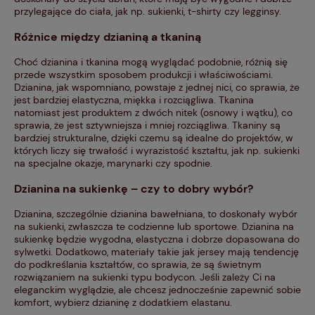
przylegające do ciała, jak np. sukienki, t-shirty czy legginsy.
Różnice między dzianiną a tkaniną
Choć dzianina i tkanina mogą wyglądać podobnie, różnią się
przede wszystkim sposobem produkcji i właściwościami.
Dzianina, jak wspomniano, powstaje z jednej nici, co sprawia, że
jest bardziej elastyczna, miękka i rozciągliwa. Tkanina
natomiast jest produktem z dwóch nitek (osnowy i wątku), co
sprawia, że jest sztywniejsza i mniej rozciągliwa. Tkaniny są
bardziej strukturalne, dzięki czemu są idealne do projektów, w
których liczy się trwałość i wyrazistość kształtu, jak np. sukienki
na specjalne okazje, marynarki czy spodnie.
Dzianina na sukienkę – czy to dobry wybór?
Dzianina, szczególnie dzianina bawełniana, to doskonały wybór
na sukienki, zwłaszcza te codzienne lub sportowe. Dzianina na
sukienkę będzie wygodna, elastyczna i dobrze dopasowana do
sylwetki. Dodatkowo, materiały takie jak jersey mają tendencję
do podkreślania kształtów, co sprawia, że są świetnym
rozwiązaniem na sukienki typu bodycon. Jeśli zależy Ci na
eleganckim wyglądzie, ale chcesz jednocześnie zapewnić sobie
komfort, wybierz dzianinę z dodatkiem elastanu.