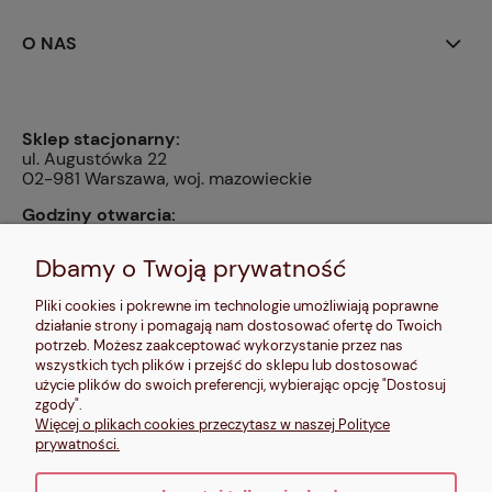
O NAS
Sklep stacjonarny:
ul. Augustówka 22
02-981 Warszawa, woj. mazowieckie
Godziny otwarcia:
pn, wt, czw, pt: 9:00-14:00, śr: 10:00-16:00, sb: 10:00-
13:00, nd: nieczynne
Dbamy o Twoją prywatność
Kontakt:
Pliki cookies i pokrewne im technologie umożliwiają poprawne
604 680 566
,
działanie strony i pomagają nam dostosować ofertę do Twoich
kontakt@makalele.pl
;
makalele@poczta.fm
potrzeb. Możesz zaakceptować wykorzystanie przez nas
wszystkich tych plików i przejść do sklepu lub dostosować
Adres rejestrowy:
użycie plików do swoich preferencji, wybierając opcję "Dostosuj
ul. Bartycka 63A/32
zgody".
00-716 Warszawa
Więcej o plikach cookies przeczytasz w naszej Polityce
NIP: 6621635689
prywatności.