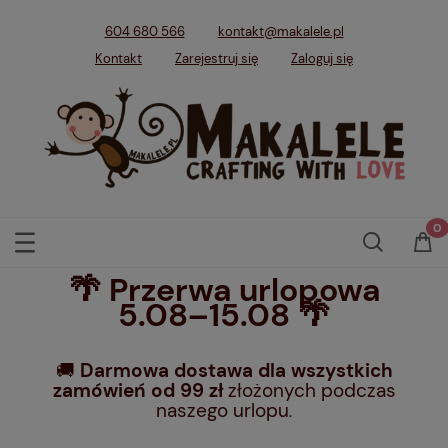
604 680 566
kontakt@makalele.pl
Kontakt
Zarejestruj się
Zaloguj się
🌴 Przerwa urlopowa
5.08–15.08 🌴
🚚
Darmowa dostawa dla wszystkich
zamówień od 99 zł
złożonych podczas
naszego urlopu
.