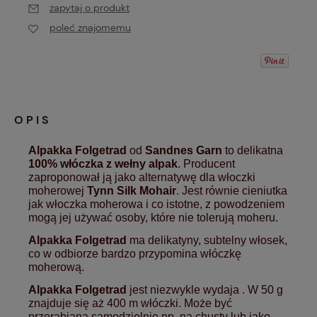
zapytaj o produkt
poleć znajomemu
OPIS
Alpakka Folgetrad
od
Sandnes Garn
to delikatna
100% włóczka z wełny alpak
. Producent
zaproponował ją jako alternatywę dla włoczki
moherowej
Tynn Silk Mohair
. Jest równie cieniutka
jak włoczka moherowa i co istotne, z powodzeniem
mogą jej używać osoby, które nie tolerują moheru.
Alpakka Folgetrad
ma delikatyny, subtelny włosek,
co w odbiorze bardzo przypomina włóczkę
moherową.
Alpakka Folgetrad
jest niezwykle wydaja . W 50 g
znajduje się aż 400 m włóczki. Może być
przerabiana samodzielnie np. na chusty lub jako