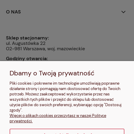
O NAS
Sklep stacjonarny:
ul. Augustówka 22
02-981 Warszawa, woj. mazowieckie
Godziny otwarcia:
pn, wt, czw, pt: 9:00-14:00, śr: 10:00-16:00, sb: 10:00-
13:00, nd: nieczynne
Dbamy o Twoją prywatność
Kontakt:
Pliki cookies i pokrewne im technologie umożliwiają poprawne
604 680 566
,
działanie strony i pomagają nam dostosować ofertę do Twoich
kontakt@makalele.pl
;
makalele@poczta.fm
potrzeb. Możesz zaakceptować wykorzystanie przez nas
wszystkich tych plików i przejść do sklepu lub dostosować
Adres rejestrowy:
użycie plików do swoich preferencji, wybierając opcję "Dostosuj
ul. Bartycka 63A/32
zgody".
00-716 Warszawa
Więcej o plikach cookies przeczytasz w naszej Polityce
NIP: 6621635689
prywatności.