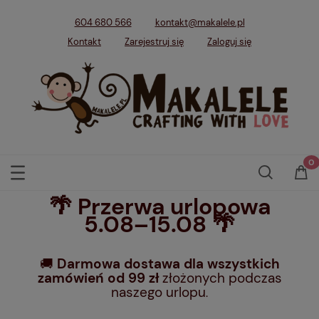
604 680 566
kontakt@makalele.pl
Kontakt
Zarejestruj się
Zaloguj się
🌴 Przerwa urlopowa
5.08–15.08 🌴
🚚
Darmowa dostawa dla wszystkich
zamówień od 99 zł
złożonych podczas
naszego urlopu
.