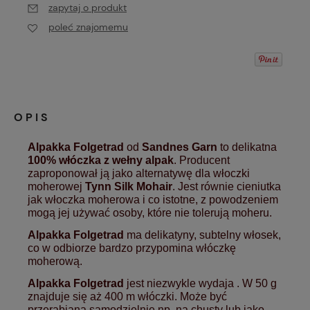
zapytaj o produkt
poleć znajomemu
OPIS
Alpakka Folgetrad
od
Sandnes Garn
to delikatna
100% włóczka z wełny alpak
. Producent
zaproponował ją jako alternatywę dla włoczki
moherowej
Tynn Silk Mohair
. Jest równie cieniutka
jak włoczka moherowa i co istotne, z powodzeniem
mogą jej używać osoby, które nie tolerują moheru.
Alpakka Folgetrad
ma delikatyny, subtelny włosek,
co w odbiorze bardzo przypomina włóczkę
moherową.
Alpakka Folgetrad
jest niezwykle wydaja . W 50 g
znajduje się aż 400 m włóczki. Może być
przerabiana samodzielnie np. na chusty lub jako