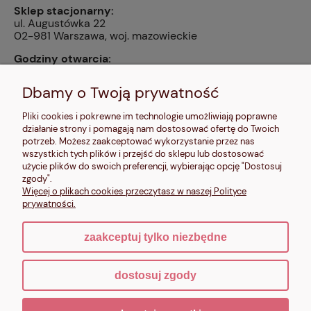
Sklep stacjonarny:
ul. Augustówka 22
02-981 Warszawa, woj. mazowieckie
Godziny otwarcia:
pn, wt, czw, pt: 9:00-14:00, śr: 10:00-16:00, sb: 10:00-
13:00, nd: nieczynne
Dbamy o Twoją prywatność
Kontakt:
Pliki cookies i pokrewne im technologie umożliwiają poprawne
604 680 566
,
działanie strony i pomagają nam dostosować ofertę do Twoich
kontakt@makalele.pl
;
makalele@poczta.fm
potrzeb. Możesz zaakceptować wykorzystanie przez nas
wszystkich tych plików i przejść do sklepu lub dostosować
Adres rejestrowy:
użycie plików do swoich preferencji, wybierając opcję "Dostosuj
ul. Bartycka 63A/32
zgody".
00-716 Warszawa
Więcej o plikach cookies przeczytasz w naszej Polityce
NIP: 6621635689
prywatności.
zaakceptuj tylko niezbędne
pokaż pełną wersję strony
dostosuj zgody
Sklep internetowy Shoper.pl