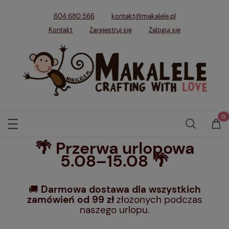
604 680 566
kontakt@makalele.pl
Kontakt
Zarejestruj się
Zaloguj się
🌴 Przerwa urlopowa
5.08–15.08 🌴
🚚
Darmowa dostawa dla wszystkich
zamówień od 99 zł
złożonych podczas
naszego urlopu
.