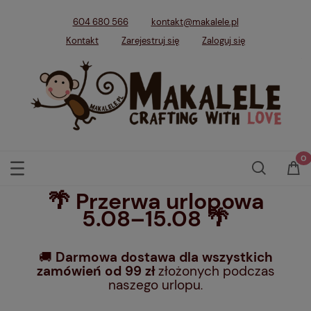
604 680 566
kontakt@makalele.pl
Kontakt
Zarejestruj się
Zaloguj się
🌴 Przerwa urlopowa
5.08–15.08 🌴
🚚
Darmowa dostawa dla wszystkich
zamówień od 99 zł
złożonych podczas
naszego urlopu
.