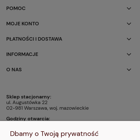
POMOC
MOJE KONTO
PŁATNOŚCI I DOSTAWA
INFORMACJE
O NAS
Sklep stacjonarny:
ul. Augustówka 22
02-981 Warszawa, woj. mazowieckie
Godziny otwarcia:
pn, wt, czw, pt: 9:00-14:00, śr: 10:00-16:00, sb: 10:00-
13:00, nd: nieczynne
Dbamy o Twoją prywatność