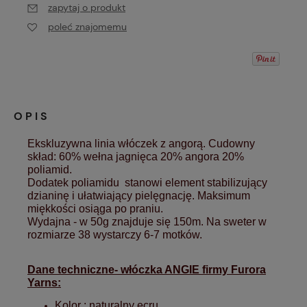
zapytaj o produkt
poleć znajomemu
OPIS
Ekskluzywna linia włóczek z angorą. Cudowny 
skład: 60% wełna jagnięca 20% angora 20% 
poliamid.  
Dodatek poliamidu  stanowi element stabilizujący 
dzianinę i ułatwiający pielęgnację. Maksimum 
miękkości osiąga po praniu. 
Wydajna - w 50g znajduje się 150m. Na sweter w 
rozmiarze 38 wystarczy 6-7 motków.
Dane techniczne- włóczka ANGIE firmy Furora
Yarns:
Kolor : naturalny ecru