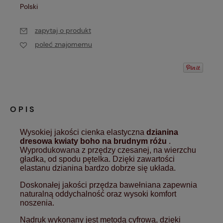
Polski
zapytaj o produkt
poleć znajomemu
OPIS
Wysokiej jakości cienka elastyczna
dzianina
dresowa
kwiaty boho
na brudnym różu
.
Wyprodukowana z przędzy czesanej, na wierzchu
gładka, od spodu pętelka. Dzięki zawartości
elastanu dzianina bardzo dobrze się układa.
Doskonałej jakości przędza bawełniana zapewnia
naturalną oddychalność oraz wysoki komfort
noszenia.
Nadruk wykonany jest metodą cyfrową, dzięki