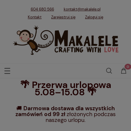
604 680 566
kontakt@makalele.pl
Kontakt
Zarejestruj się
Zaloguj się
🌴 Przerwa urlopowa
5.08–15.08 🌴
🚚
Darmowa dostawa dla wszystkich
zamówień od 99 zł
złożonych podczas
naszego urlopu
.