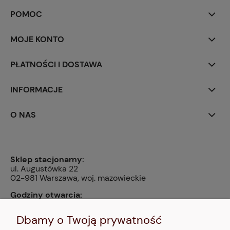
POMOC
MOJE KONTO
PŁATNOŚCI I DOSTAWA
INFORMACJE
O NAS
Sklep stacjonarny:
ul. Augustówka 22
02-981 Warszawa, woj. mazowieckie
Godziny otwarcia:
pn, wt, czw, pt: 9:00-14:00, śr: 10:00-16:00, sb: 10:00-
13:00, nd: nieczynne
Dbamy o Twoją prywatność