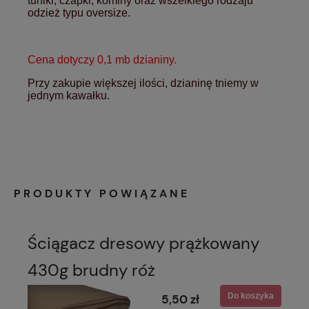
tuniki, czapki, kominy oraz wszelkiego rodzaju
odzież typu oversize.
Cena dotyczy 0,1 mb dzianiny.
Przy zakupie większej ilości, dzianinę tniemy w
jednym kawałku.
PRODUKTY POWIĄZANE
Ściągacz dresowy prążkowany
430g brudny róż
Do koszyka
5,50 zł